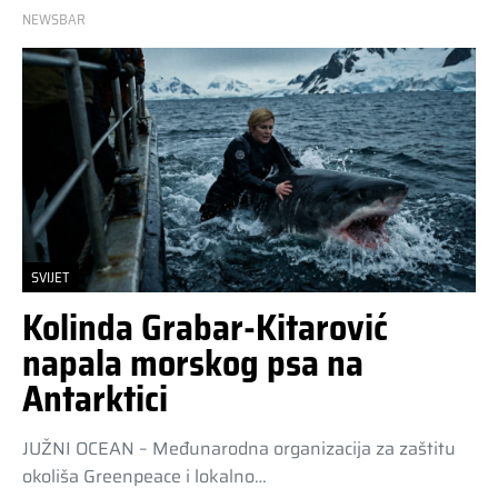
NEWSBAR
SVIJET
Kolinda Grabar-Kitarović
napala morskog psa na
Antarktici
JUŽNI OCEAN – Međunarodna organizacija za zaštitu
okoliša Greenpeace i lokalno…