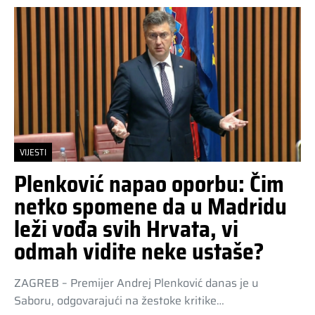
VIJESTI
Plenković napao oporbu: Čim
netko spomene da u Madridu
leži vođa svih Hrvata, vi
odmah vidite neke ustaše?
ZAGREB – Premijer Andrej Plenković danas je u
Saboru, odgovarajući na žestoke kritike…