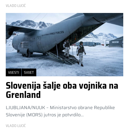
VLADO LUCIĆ
VIJESTI
SVIJET
Slovenija šalje oba vojnika na
Grenland
LJUBLJANA/NUUK – Ministarstvo obrane Republike
Slovenije (MORS) jutros je potvrdilo…
VLADO LUCIĆ