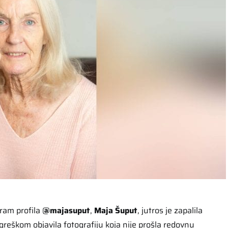
ram profila
@majasuput
,
Maja Šuput
, jutros je zapalila
greškom objavila fotografiju koja nije prošla redovnu