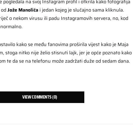
pogledala na svoj Instagram profil i otkrila kako fotografija
n od
Jože Manolića
i jedan kojeg je slučajno sama kliknula.
e riječ o nekom virusu ili padu Instagramovih servera, no, kod
o normalno.
ostavilo kako se među fanovima proširila vijest kako je Maja
 stoga nitko nije želio stisnuti lajk, jer je opće poznato kako
rom te da se na telefonu može zadržati duže od sedam dana.
VIEW COMMENTS (0)