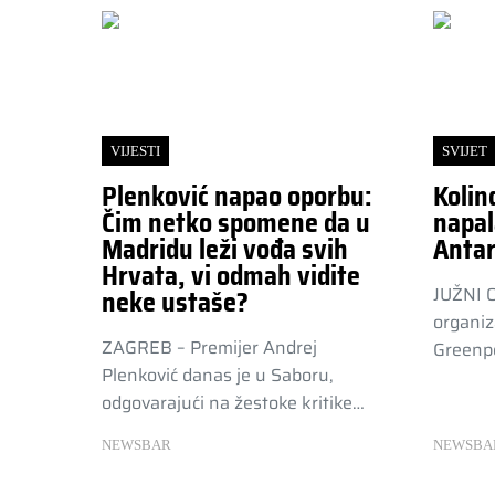
VIJESTI
SVIJET
Plenković napao oporbu:
Kolin
Čim netko spomene da u
napal
Madridu leži vođa svih
Antar
Hrvata, vi odmah vidite
JUŽNI 
neke ustaše?
organiz
ZAGREB – Premijer Andrej
Greenpe
Plenković danas je u Saboru,
odgovarajući na žestoke kritike…
NEWSBAR
NEWSBA