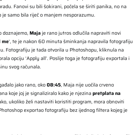
radu. Fanovi su bili šokirani, počela se širiti panika, no na
ko je samo bila riječ o manjem nesporazumu.
o doznajemo,
Maja
je rano jutros odlučila napraviti novi
l me
‘, te je nakon 60 minuta šminkanja napravila fotografiju
u. Fotografiju je tada otvorila u Photoshopu, kliknula na
rala opciju ‘Apply all’. Poslije toga je fotografiju exportala i
inu svog računala.
gađalo jako rano, oko
08:45
, Maja nije uočila crveno
a koje joj je signaliziralo kako je njezina
pretplata na
kako, ukoliko želi nastaviti koristiti program, mora obnoviti
Photoshop exportao fotografiju bez ijednog filtera kojeg je