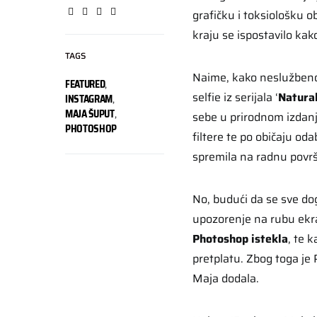
grafičku i toksiološku ob
kraju se ispostavilo ka
TAGS
Naime, kako neslužben
FEATURED
,
selfie iz serijala ‘
Natura
INSTAGRAM
,
MAJA ŠUPUT
,
sebe u prirodnom izdanj
PHOTOSHOP
filtere te po običaju odab
spremila na radnu površ
No, budući da se sve do
upozorenje na rubu ekran
Photoshop istekla
, te 
pretplatu. Zbog toga je 
Maja dodala.