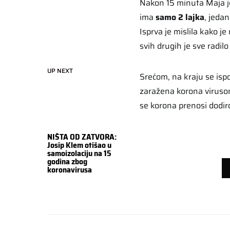
Nakon 15 minuta Maja je 
ima
samo 2 lajka
, jeda
Isprva je mislila kako j
svih drugih je sve radil
UP NEXT
Srećom, na kraju se isp
zaražena korona virusom,
se korona prenosi dodi
NIŠTA OD ZATVORA:
Josip Klem otišao u
samoizolaciju na 15
godina zbog
koronavirusa