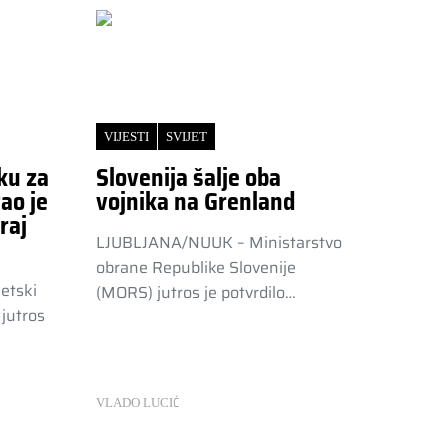
VIJESTI
SVIJET
ku za
Slovenija šalje oba
ao je
vojnika na Grenland
raj
LJUBLJANA/NUUK – Ministarstvo
obrane Republike Slovenije
etski
(MORS) jutros je potvrdilo…
jutros
VLADO LUCIĆ