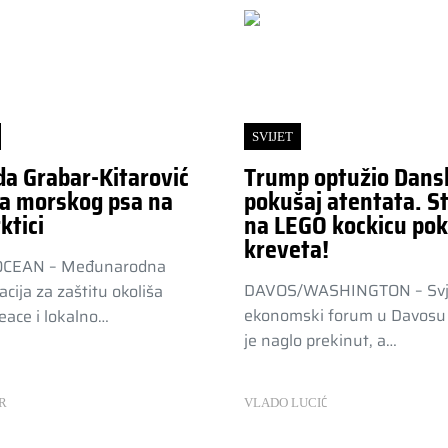
SVIJET
da Grabar-Kitarović
Trump optužio Dans
a morskog psa na
pokušaj atentata. St
ktici
na LEGO kockicu pok
kreveta!
OCEAN – Međunarodna
DAVOS/WASHINGTON – Svj
acija za zaštitu okoliša
ekonomski forum u Davosu 
ace i lokalno…
je naglo prekinut, a…
R
VLADO LUCIĆ