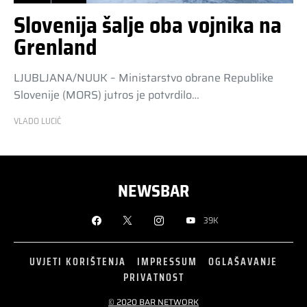
Slovenija šalje oba vojnika na
Grenland
LJUBLJANA/NUUK – Ministarstvo obrane Republike
Slovenije (MORS) jutros je potvrdilo…
VLADO LUCIĆ
NEWSBAR
39K
UVJETI KORIŠTENJA
IMPRESSUM
OGLAŠAVANJE
PRIVATNOST
© 2020 BAR NETWORK