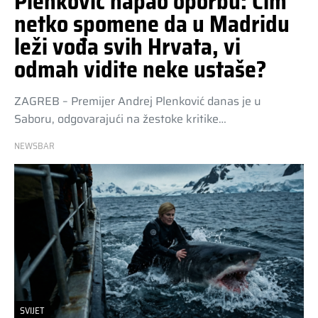
Plenković napao oporbu: Čim
netko spomene da u Madridu
leži vođa svih Hrvata, vi
odmah vidite neke ustaše?
ZAGREB – Premijer Andrej Plenković danas je u
Saboru, odgovarajući na žestoke kritike…
NEWSBAR
SVIJET