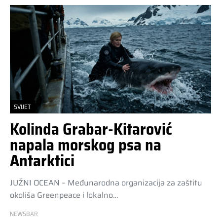
SVIJET
Kolinda Grabar-Kitarović
napala morskog psa na
Antarktici
JUŽNI OCEAN – Međunarodna organizacija za zaštitu
okoliša Greenpeace i lokalno…
NEWSBAR