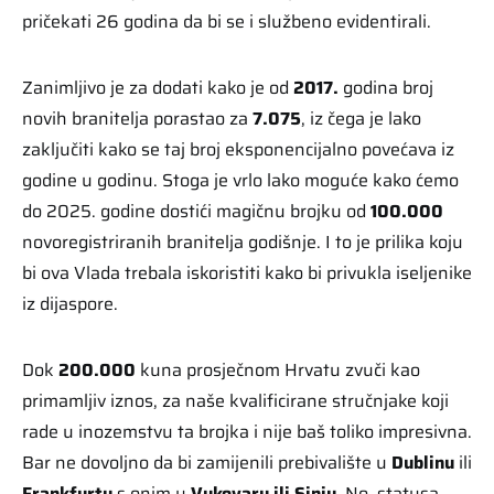
pričekati 26 godina da bi se i službeno evidentirali.
Zanimljivo je za dodati kako je od
2017.
godina broj
novih branitelja porastao za
7.075
, iz čega je lako
zaključiti kako se taj broj eksponencijalno povećava iz
godine u godinu. Stoga je vrlo lako moguće kako ćemo
do 2025. godine dostići magičnu brojku od
100.000
novoregistriranih branitelja godišnje. I to je prilika koju
bi ova Vlada trebala iskoristiti kako bi privukla iseljenike
iz dijaspore.
Dok
200.000
kuna prosječnom Hrvatu zvuči kao
primamljiv iznos, za naše kvalificirane stručnjake koji
rade u inozemstvu ta brojka i nije baš toliko impresivna.
Bar ne dovoljno da bi zamijenili prebivalište u
Dublinu
ili
Frankfurtu
s onim u
Vukovaru ili Sinju
. No, statusa