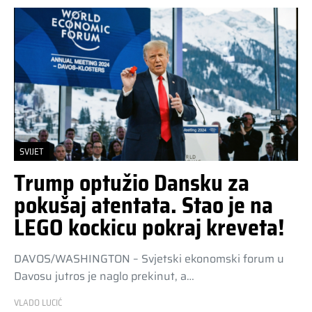
SVIJET
Trump optužio Dansku za
pokušaj atentata. Stao je na
LEGO kockicu pokraj kreveta!
DAVOS/WASHINGTON – Svjetski ekonomski forum u
Davosu jutros je naglo prekinut, a…
VLADO LUCIĆ