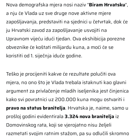
Nova demografska mjera nosi naziv “
Biram Hrvatsku
“,
a nju će Vlada uz sve druge nove aktivne mjere
zapošljavanja, predstaviti na sjednici u četvrtak, dok će
ju Hrvatski zavod za zapošljavanje usvojiti na
Upravnom vijeću idući tjedan. Ova ekshibicija porezne
obveznike će koštati milijardu kuna, a moći će se
koristiti od 1. siječnja iduće godine.
Teško je procijeniti kakve će rezultate polučiti ova
mjera, no ono što je Vlada trebala istaknuti kao glavni
argument za privlačenje mladih iseljenika jest činjenica
kako svi povratnici uz 200.000 kuna mogu ostvariti i
pravo na status branitelja
. Hrvatska je, naime, samo u
prošloj godini evidentirala
3.324 nova branitelja
iz
Domovinskog rata, koji se vjerojatno nisu željeli
razmetati svojim ratnim stažom, pa su odlučili skromno