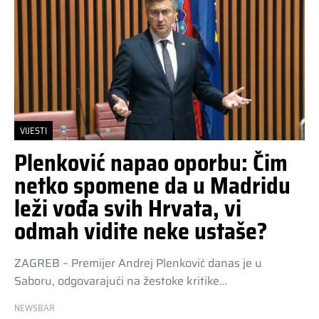
VIJESTI
Plenković napao oporbu: Čim
netko spomene da u Madridu
leži vođa svih Hrvata, vi
odmah vidite neke ustaše?
ZAGREB – Premijer Andrej Plenković danas je u
Saboru, odgovarajući na žestoke kritike…
NEWSBAR