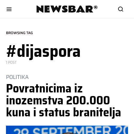
BROWSING TAG
#dijaspora
1 POST
POLITIKA
Povratnicima iz
inozemstva 200.000
kuna i status branitelja