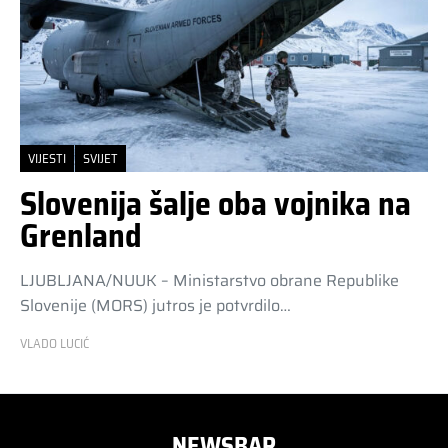
VIJESTI
SVIJET
Slovenija šalje oba vojnika na
Grenland
LJUBLJANA/NUUK – Ministarstvo obrane Republike
Slovenije (MORS) jutros je potvrdilo…
VLADO LUCIĆ
NEWSBAR