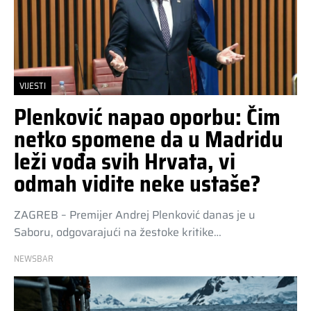
VIJESTI
Plenković napao oporbu: Čim
netko spomene da u Madridu
leži vođa svih Hrvata, vi
odmah vidite neke ustaše?
ZAGREB – Premijer Andrej Plenković danas je u
Saboru, odgovarajući na žestoke kritike…
NEWSBAR