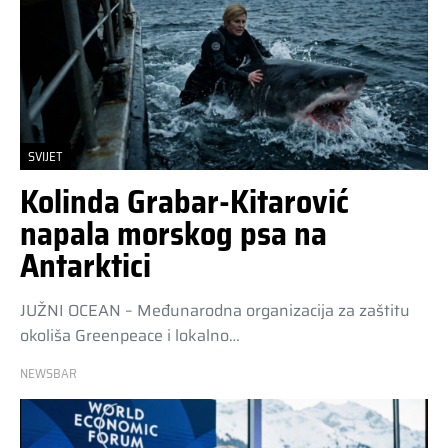
SVIJET
Kolinda Grabar-Kitarović
napala morskog psa na
Antarktici
JUŽNI OCEAN – Međunarodna organizacija za zaštitu
okoliša Greenpeace i lokalno…
NEWSBAR