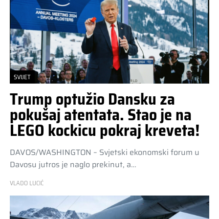
SVIJET
Trump optužio Dansku za
pokušaj atentata. Stao je na
LEGO kockicu pokraj kreveta!
DAVOS/WASHINGTON – Svjetski ekonomski forum u
Davosu jutros je naglo prekinut, a…
VLADO LUCIĆ