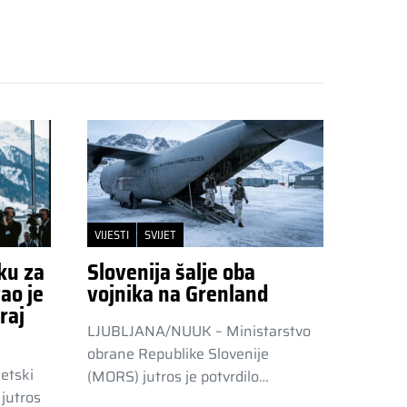
VIJESTI
SVIJET
ku za
Slovenija šalje oba
ao je
vojnika na Grenland
raj
LJUBLJANA/NUUK – Ministarstvo
obrane Republike Slovenije
etski
(MORS) jutros je potvrdilo…
jutros