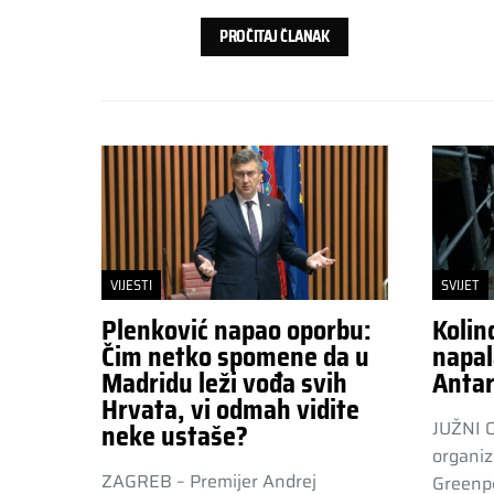
PROČITAJ ČLANAK
VIJESTI
SVIJET
Plenković napao oporbu:
Kolin
Čim netko spomene da u
napal
Madridu leži vođa svih
Antar
Hrvata, vi odmah vidite
JUŽNI 
neke ustaše?
organiz
ZAGREB – Premijer Andrej
Greenpe