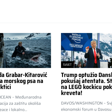
SVIJET
da Grabar-Kitarović
Trump optužio Dans
a morskog psa na
pokušaj atentata. St
ktici
na LEGO kockicu pok
kreveta!
OCEAN – Međunarodna
DAVOS/WASHINGTON – Svj
acija za zaštitu okoliša
ekonomski forum u Davosu 
ace i lokalno…