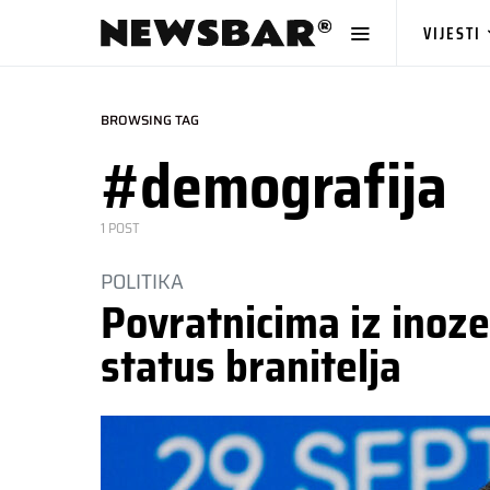
VIJESTI
BROWSING TAG
#demografija
1 POST
POLITIKA
Povratnicima iz inoz
status branitelja