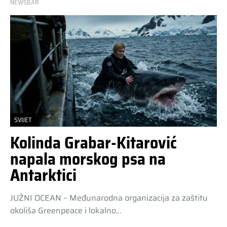
NEWSBAR
SVIJET
Kolinda Grabar-Kitarović
napala morskog psa na
Antarktici
JUŽNI OCEAN – Međunarodna organizacija za zaštitu
okoliša Greenpeace i lokalno…