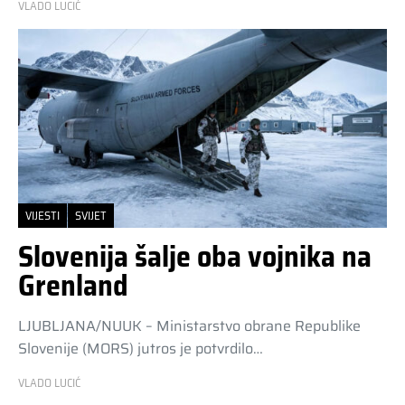
VLADO LUCIĆ
VIJESTI
SVIJET
Slovenija šalje oba vojnika na
Grenland
LJUBLJANA/NUUK – Ministarstvo obrane Republike
Slovenije (MORS) jutros je potvrdilo…
VLADO LUCIĆ