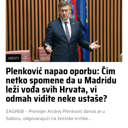
VIJESTI
Plenković napao oporbu: Čim
netko spomene da u Madridu
leži vođa svih Hrvata, vi
odmah vidite neke ustaše?
ZAGREB – Premijer Andrej Plenković danas je u
Saboru, odgovarajući na žestoke kritike…