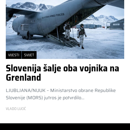
VIJESTI
SVIJET
Slovenija šalje oba vojnika na
Grenland
LJUBLJANA/NUUK – Ministarstvo obrane Republike
Slovenije (MORS) jutros je potvrdilo…
VLADO LUCIĆ