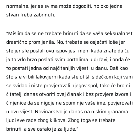
normalne, jer se svima može dogoditi, no oko jedne
stvari treba zabrinuti.
“Mislim da se ne trebate brinuti da se vaša seksualnost
drastično promijenila. No, trebate se osjećati loše jer
ste jer ste poslali ovu ispovijest meni kada znate da ću
ja to vrlo brzo poslati svim portalima u državi, i onda će
to postati jedna od najčitanijih vijesti u danu. Baš kao
što ste vi bili lakovjerni kada ste otišli s dečkom koji vam
se sviđao i niste provjeravali njegov spol, tako će brojni
čitatelji danas otvoriti ovaj članak i bez provjere izvora i
činjenice da se nigdje ne spominje vaše ime, povjerovati
u ovu vijest. Novinarstvo je danas na niskim granama i
ljudi sve rade zbog klikova. Zbog toga se trebate
brinuti, a sve ostalo je za ljude.”