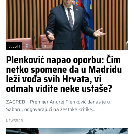
VIJESTI
Plenković napao oporbu: Čim
netko spomene da u Madridu
leži vođa svih Hrvata, vi
odmah vidite neke ustaše?
ZAGREB – Premijer Andrej Plenković danas je u
Saboru, odgovarajući na žestoke kritike…
NEWSBAR