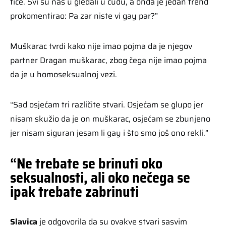
tiče. Svi su nas u gledali u čudu, a onda je jedan frend
prokomentirao: Pa zar niste vi gay par?”
Muškarac tvrdi kako nije imao pojma da je njegov
partner Dragan muškarac, zbog čega nije imao pojma
da je u homoseksualnoj vezi.
“Sad osjećam tri različite stvari. Osjećam se glupo jer
nisam skužio da je on muškarac, osjećam se zbunjeno
jer nisam siguran jesam li gay i što smo još ono rekli.”
“Ne trebate se brinuti oko
seksualnosti, ali oko nečega se
ipak trebate zabrinuti
Slavica
je odgovorila da su ovakve stvari sasvim