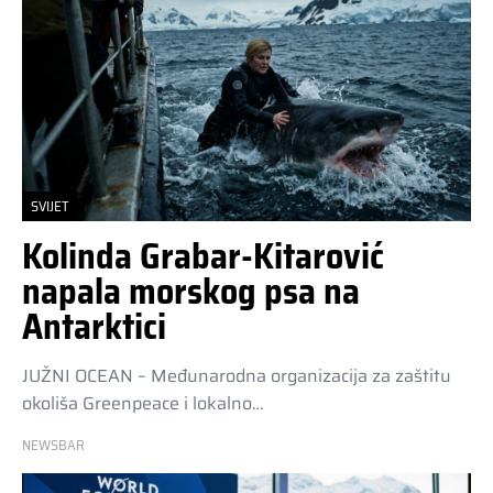
SVIJET
Kolinda Grabar-Kitarović
napala morskog psa na
Antarktici
JUŽNI OCEAN – Međunarodna organizacija za zaštitu
okoliša Greenpeace i lokalno…
NEWSBAR