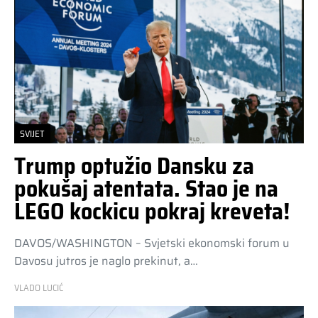
SVIJET
Trump optužio Dansku za
pokušaj atentata. Stao je na
LEGO kockicu pokraj kreveta!
DAVOS/WASHINGTON – Svjetski ekonomski forum u
Davosu jutros je naglo prekinut, a…
VLADO LUCIĆ