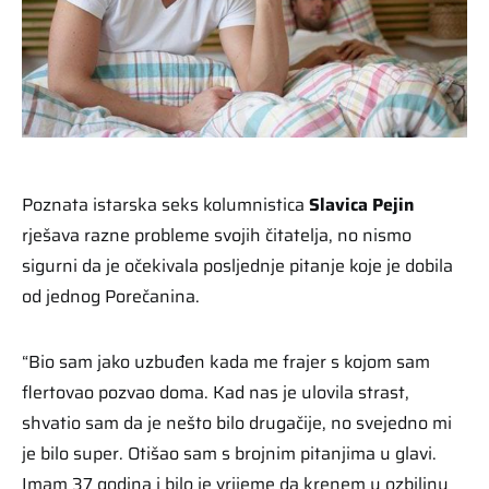
Poznata istarska seks kolumnistica
Slavica Pejin
rješava razne probleme svojih čitatelja, no nismo
sigurni da je očekivala posljednje pitanje koje je dobila
od jednog Porečanina.
“Bio sam jako uzbuđen kada me frajer s kojom sam
flertovao pozvao doma. Kad nas je ulovila strast,
shvatio sam da je nešto bilo drugačije, no svejedno mi
je bilo super. Otišao sam s brojnim pitanjima u glavi.
Imam 37 godina i bilo je vrijeme da krenem u ozbiljnu