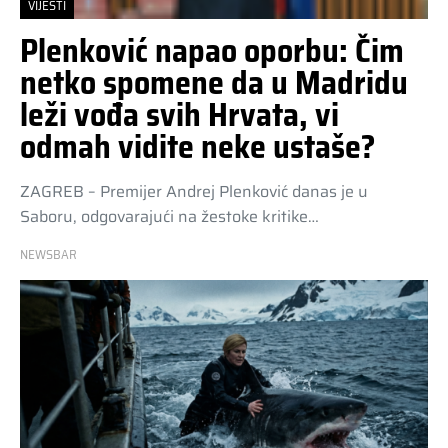
VIJESTI
Plenković napao oporbu: Čim
netko spomene da u Madridu
leži vođa svih Hrvata, vi
odmah vidite neke ustaše?
ZAGREB – Premijer Andrej Plenković danas je u
Saboru, odgovarajući na žestoke kritike…
NEWSBAR