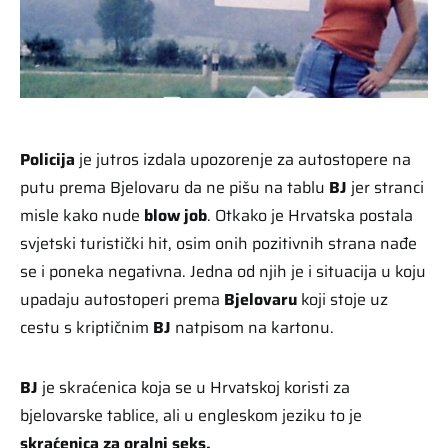
Policija
je jutros izdala upozorenje za autostopere na
putu prema Bjelovaru da ne pišu na tablu
BJ
jer stranci
misle kako nude
blow job
. Otkako je Hrvatska postala
svjetski turistički hit, osim onih pozitivnih strana nađe
se i poneka negativna. Jedna od njih je i situacija u koju
upadaju autostoperi prema
Bjelovaru
koji stoje uz
cestu s kriptičnim
BJ
natpisom na kartonu.
BJ
je skraćenica koja se u Hrvatskoj koristi za
bjelovarske tablice, ali u engleskom jeziku to je
skraćenica za oralni seks.