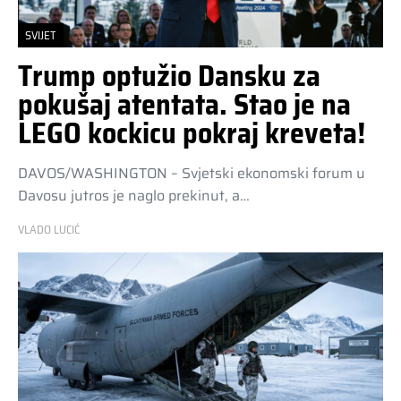
SVIJET
Trump optužio Dansku za
pokušaj atentata. Stao je na
LEGO kockicu pokraj kreveta!
DAVOS/WASHINGTON – Svjetski ekonomski forum u
Davosu jutros je naglo prekinut, a…
VLADO LUCIĆ