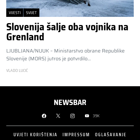
VIJESTI
SVIJET
Slovenija šalje oba vojnika na
Grenland
LJUBLJANA/NUUK – Ministarstvo obrane Republike
Slovenije (MORS) jutros je potvrdilo…
VLADO LUCIĆ
NEWSBAR
39K
UVJETI KORIŠTENJA
IMPRESSUM
OGLAŠAVANJE