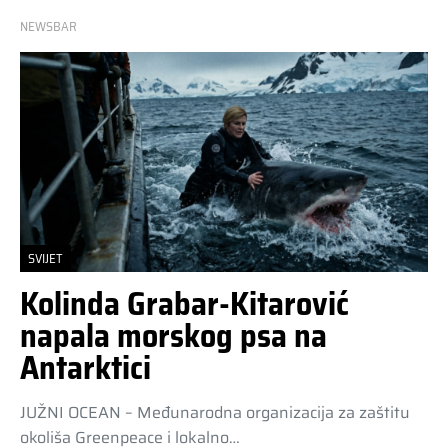
NEWSBAR
SVIJET
Kolinda Grabar-Kitarović
napala morskog psa na
Antarktici
JUŽNI OCEAN – Međunarodna organizacija za zaštitu
okoliša Greenpeace i lokalno…