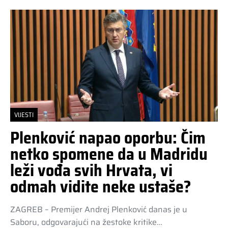
VIJESTI
Plenković napao oporbu: Čim
netko spomene da u Madridu
leži vođa svih Hrvata, vi
odmah vidite neke ustaše?
ZAGREB – Premijer Andrej Plenković danas je u
Saboru, odgovarajući na žestoke kritike…