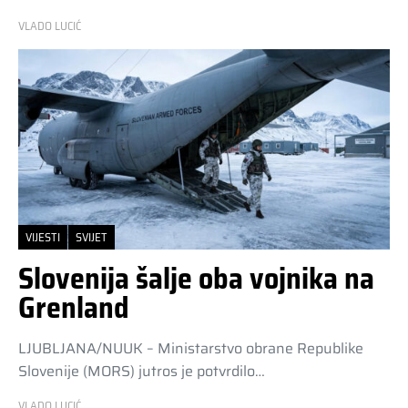
VLADO LUCIĆ
VIJESTI
SVIJET
Slovenija šalje oba vojnika na
Grenland
LJUBLJANA/NUUK – Ministarstvo obrane Republike
Slovenije (MORS) jutros je potvrdilo…
VLADO LUCIĆ