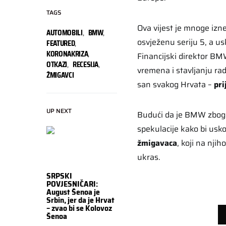
TAGS
Ova vijest je mnoge izn
AUTOMOBILI
,
BMW
,
osvježenu seriju 5, a usk
FEATURED
,
KORONAKRIZA
,
Financijski direktor B
OTKAZI
,
RECESIJA
,
vremena i stavljanju rad
ŽMIGAVCI
san svakog Hrvata –
pri
UP NEXT
Budući da je BMW zbog ov
spekulacije kako bi usk
žmigavaca
, koji na nj
ukras.
SRPSKI
POVJESNIČARI:
August Šenoa je
Srbin, jer da je Hrvat
– zvao bi se Kolovoz
Šenoa