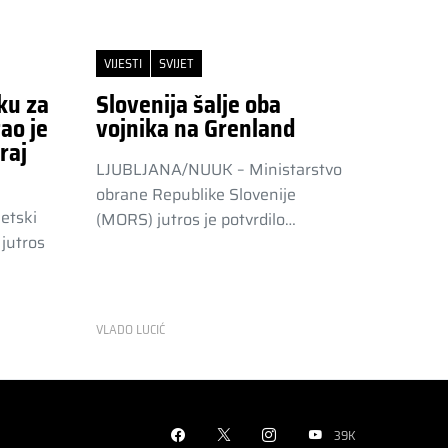
VIJESTI
SVIJET
ku za
Slovenija šalje oba
ao je
vojnika na Grenland
raj
LJUBLJANA/NUUK – Ministarstvo
obrane Republike Slovenije
etski
(MORS) jutros je potvrdilo…
jutros
VLADO LUCIĆ
39K