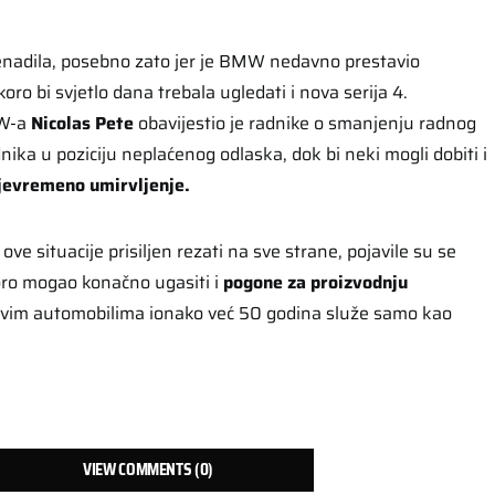
enadila, posebno zato jer je BMW nedavno prestavio
oro bi svjetlo dana trebala ugledati i nova serija 4.
MW-a
Nicolas Pete
obavijestio je radnike o smanjenju radnog
nika u poziciju neplaćenog odlaska, dok bi neki mogli dobiti i
jevremeno umirvljenje.
e situacije prisiljen rezati na sve strane, pojavile su se
oro mogao konačno ugasiti i
pogone za proizvodnju
ihovim automobilima ionako već 50 godina služe samo kao
VIEW COMMENTS (0)