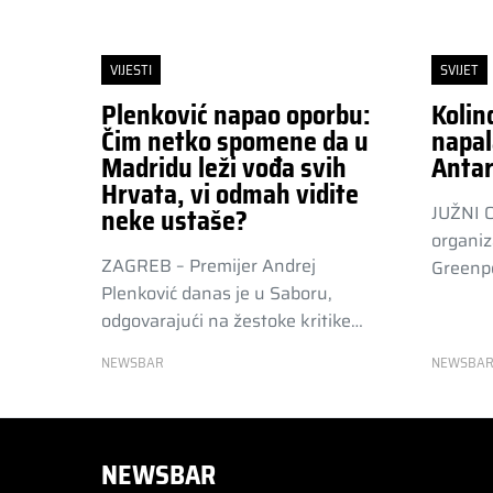
VIJESTI
SVIJET
Plenković napao oporbu:
Kolin
Čim netko spomene da u
napal
Madridu leži vođa svih
Antar
Hrvata, vi odmah vidite
JUŽNI 
neke ustaše?
organiz
ZAGREB – Premijer Andrej
Greenpe
Plenković danas je u Saboru,
odgovarajući na žestoke kritike…
NEWSBAR
NEWSBA
NEWSBAR