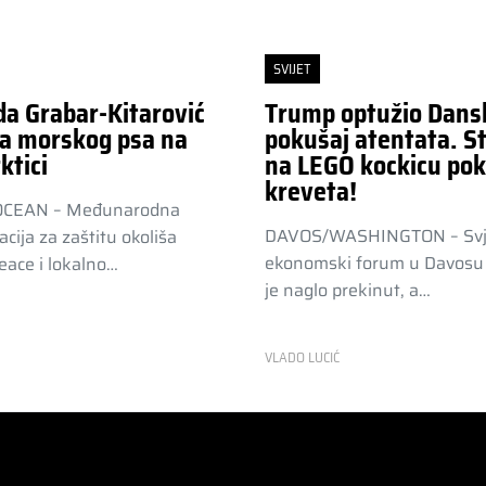
SVIJET
da Grabar-Kitarović
Trump optužio Dans
a morskog psa na
pokušaj atentata. St
ktici
na LEGO kockicu pok
kreveta!
OCEAN – Međunarodna
DAVOS/WASHINGTON – Svj
acija za zaštitu okoliša
ekonomski forum u Davosu 
ace i lokalno…
je naglo prekinut, a…
R
VLADO LUCIĆ