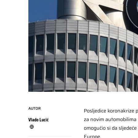
AUTOR
Posljedice koronakrize
za novim automobilima m
Vlado Lucić
omogućio si da sljedeć
Europe.