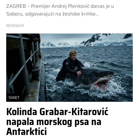
ZAGREB – Premijer Andrej Plenković danas je u
Saboru, odgovarajući na žestoke kritike…
NEWSBAR
SVIJET
Kolinda Grabar-Kitarović
napala morskog psa na
Antarktici