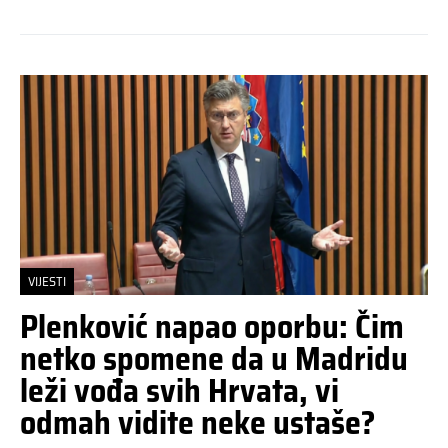
VIJESTI
Plenković napao oporbu: Čim
netko spomene da u Madridu
leži vođa svih Hrvata, vi
odmah vidite neke ustaše?