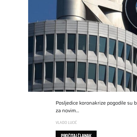
Posljedice koronakrize pogodile su
za novim…
VLADO LUCIĆ
PROČITAJ ČLANAK