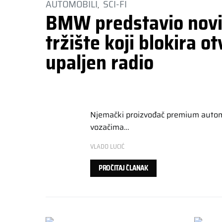
AUTOMOBILI
SCI-FI
BMW predstavio novi
tržište koji blokira o
upaljen radio
Njemački proizvođač premium automo
vozačima…
VLADO LUCIĆ
PROČITAJ ČLANAK