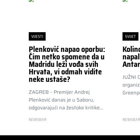
VIJESTI
SVIJET
Plenković napao oporbu:
Kolin
Čim netko spomene da u
napal
Madridu leži vođa svih
Antar
Hrvata, vi odmah vidite
JUŽNI 
neke ustaše?
organiz
ZAGREB – Premijer Andrej
Greenpe
Plenković danas je u Saboru,
odgovarajući na žestoke kritike…
NEWSBAR
NEWSBA