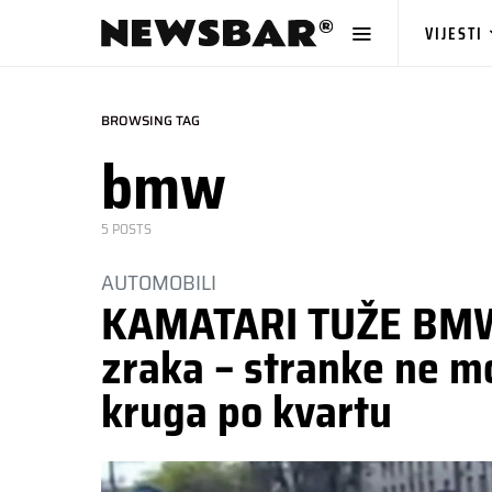
VIJESTI
BROWSING TAG
bmw
5 POSTS
AUTOMOBILI
KAMATARI TUŽE BMW:
zraka – stranke ne mo
kruga po kvartu