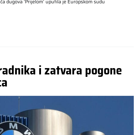
ača dugova ‘Prijelom’ uputila je Europskom sudu
adnika i zatvara pogone
ca