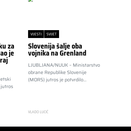
VIJESTI
SVIJET
ku za
Slovenija šalje oba
ao je
vojnika na Grenland
raj
LJUBLJANA/NUUK – Ministarstvo
obrane Republike Slovenije
etski
(MORS) jutros je potvrdilo…
jutros
VLADO LUCIĆ