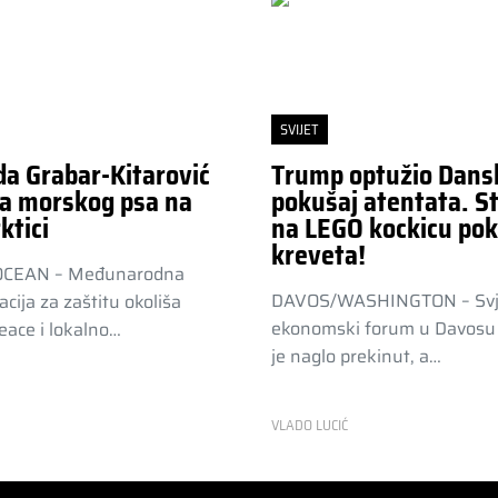
SVIJET
da Grabar-Kitarović
Trump optužio Dans
a morskog psa na
pokušaj atentata. St
ktici
na LEGO kockicu pok
kreveta!
OCEAN – Međunarodna
DAVOS/WASHINGTON – Svj
acija za zaštitu okoliša
ekonomski forum u Davosu 
ace i lokalno…
je naglo prekinut, a…
R
VLADO LUCIĆ