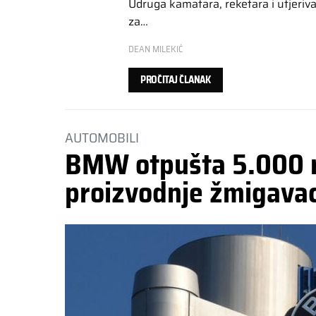
Udruga kamatara, reketara i utjeriv
za…
DEAN MILEKIĆ
PROČITAJ ČLANAK
AUTOMOBILI
BMW otpušta 5.000 r
proizvodnje žmigava