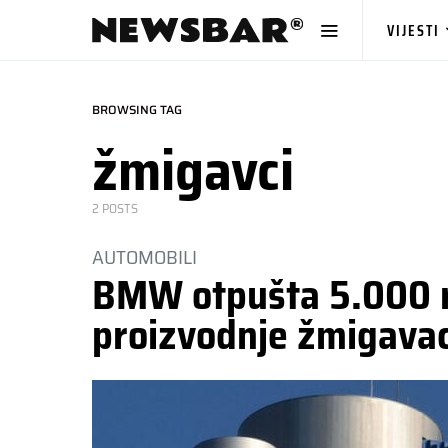
VIJESTI
BROWSING TAG
žmigavci
2 POSTS
AUTOMOBILI
BMW otpušta 5.000 r
proizvodnje žmigava