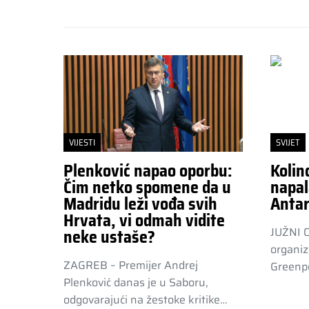
VIJESTI
SVIJET
Plenković napao oporbu:
Kolin
Čim netko spomene da u
napal
Madridu leži vođa svih
Antar
Hrvata, vi odmah vidite
JUŽNI 
neke ustaše?
organiz
ZAGREB – Premijer Andrej
Greenpe
Plenković danas je u Saboru,
odgovarajući na žestoke kritike…