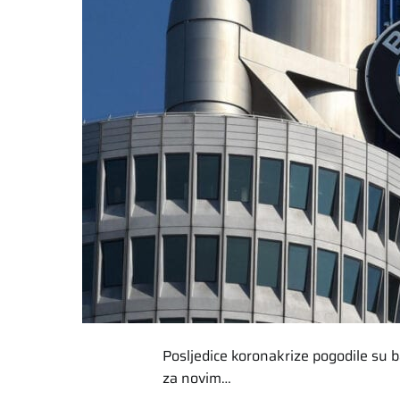
Posljedice koronakrize pogodile su
za novim…