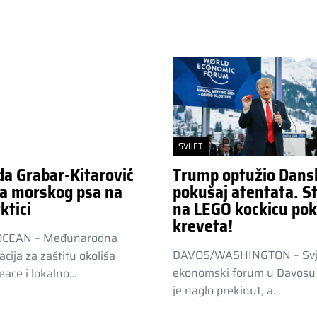
SVIJET
da Grabar-Kitarović
Trump optužio Dans
a morskog psa na
pokušaj atentata. St
ktici
na LEGO kockicu pok
kreveta!
OCEAN – Međunarodna
DAVOS/WASHINGTON – Svj
acija za zaštitu okoliša
ekonomski forum u Davosu 
ace i lokalno…
je naglo prekinut, a…