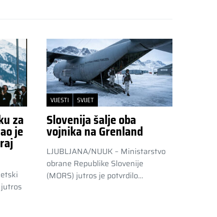
VIJESTI
SVIJET
ku za
Slovenija šalje oba
ao je
vojnika na Grenland
raj
LJUBLJANA/NUUK – Ministarstvo
obrane Republike Slovenije
etski
(MORS) jutros je potvrdilo…
jutros