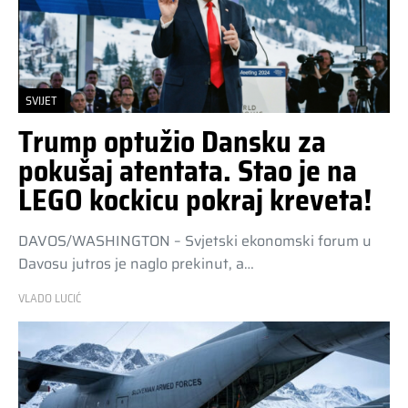
SVIJET
Trump optužio Dansku za
pokušaj atentata. Stao je na
LEGO kockicu pokraj kreveta!
DAVOS/WASHINGTON – Svjetski ekonomski forum u
Davosu jutros je naglo prekinut, a…
VLADO LUCIĆ