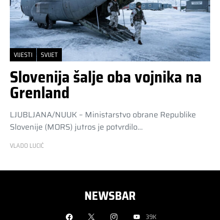
VIJESTI
SVIJET
Slovenija šalje oba vojnika na
Grenland
LJUBLJANA/NUUK – Ministarstvo obrane Republike
Slovenije (MORS) jutros je potvrdilo…
VLADO LUCIĆ
NEWSBAR
39K