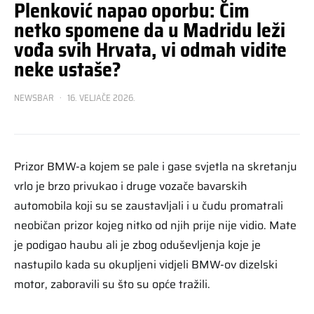
Plenković napao oporbu: Čim
netko spomene da u Madridu leži
vođa svih Hrvata, vi odmah vidite
neke ustaše?
NEWSBAR
16. VELJAČE 2026.
Prizor BMW-a kojem se pale i gase svjetla na skretanju
vrlo je brzo privukao i druge vozače bavarskih
automobila koji su se zaustavljali i u čudu promatrali
neobičan prizor kojeg nitko od njih prije nije vidio. Mate
je podigao haubu ali je zbog oduševljenja koje je
nastupilo kada su okupljeni vidjeli BMW-ov dizelski
motor, zaboravili su što su opće tražili.