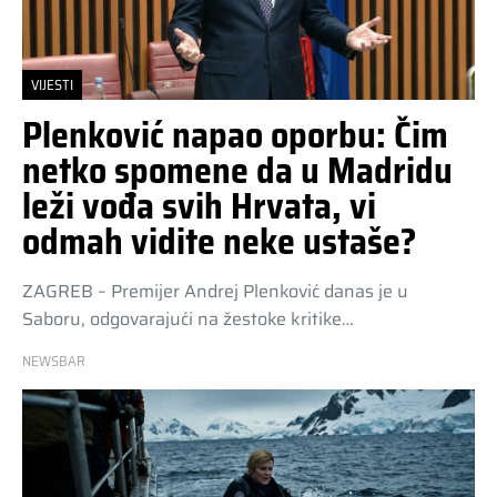
VIJESTI
Plenković napao oporbu: Čim
netko spomene da u Madridu
leži vođa svih Hrvata, vi
odmah vidite neke ustaše?
ZAGREB – Premijer Andrej Plenković danas je u
Saboru, odgovarajući na žestoke kritike…
NEWSBAR