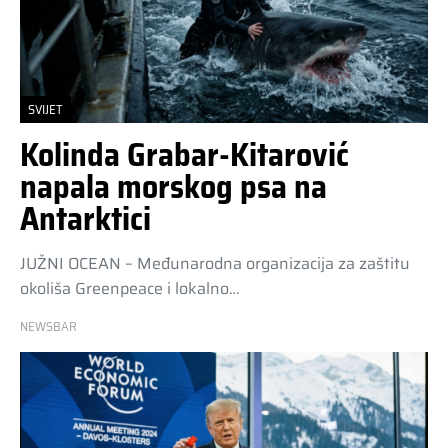
SVIJET
Kolinda Grabar-Kitarović
napala morskog psa na
Antarktici
JUŽNI OCEAN – Međunarodna organizacija za zaštitu
okoliša Greenpeace i lokalno…
NEWSBAR