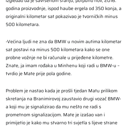
izgledao da je savršenom stanju; potpuno nov, 2016.
godina proizvodnje, ispod haube ergela od 350 konja, a
originalni kilometar sat pokazivao je tvorničkih minus
500 kilometara.
-Većina ljudi ne zna da BMW u novim autima kilometar
sat postavi na minus 500 kilometara kako se one
probne vožnje ne bi računale u prijeđene kilometre.
Znate, ja imam rođaka u Minhenu koji radi u BMW-u –
tvrdio je Mate prije pola godine.
Problem je nastao kada je prošli tjedan Matu prilikom
skretanja na Branimirovoj zaustavio drugi vozač BMW-
a koji mu je signalizirao da mu nešto ne radi s
prometnom signalizacijom. Mate je izašao van i
primijetio je kako mu stvarno tri svjetla s lijeve strane