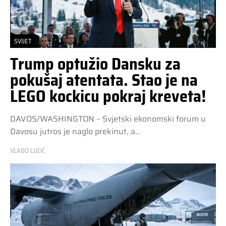
SVIJET
Trump optužio Dansku za
pokušaj atentata. Stao je na
LEGO kockicu pokraj kreveta!
DAVOS/WASHINGTON – Svjetski ekonomski forum u
Davosu jutros je naglo prekinut, a…
VLADO LUCIĆ