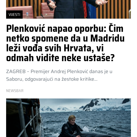
VIJESTI
Plenković napao oporbu: Čim
netko spomene da u Madridu
leži vođa svih Hrvata, vi
odmah vidite neke ustaše?
ZAGREB – Premijer Andrej Plenković danas je u
Saboru, odgovarajući na žestoke kritike…
NEWSBAR