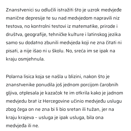
Znanstvenici su odlučili istražiti što je uzrok medvjeđe
manične depresije te su nad medvjedom napravili niz
testova, no kontrolni testovi iz matematike, prirode i
društva, geografije, tehničke kulture i latinskog jezika
samo su dodatno zbunili medvjeda koji ne zna čitati ni
pisati, a nije išao ni u školu. No, sreća im se ipak na
kraju osmjehnula.
Polarna lisica koja se našla u blizini, nakon što je
znanstvenike ponudila još jednom porcijom čarobnih
gljiva, otplesala je kazačok te im otkrila kako je jadnom
medvjedu brat iz Hercegovine učinio medvjeđu uslugu
zbog čega on ne zna bi li bio sretan ili tužan, jer na
kraju krajeva – usluga je ipak usluga, bila ona
medvjeđa ili ne.