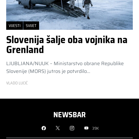
VIJESTI
SVIJET
Slovenija šalje oba vojnika na
Grenland
LJUBLJANA/NUUK – Ministarstvo obrane Republike
Slovenije (MORS) jutros je potvrdilo…
VLADO LUCIĆ
NEWSBAR
39K