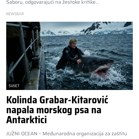
Saboru, odgovarajući na žestoke kritike…
NEWSBAR
SVIJET
Kolinda Grabar-Kitarović
napala morskog psa na
Antarktici
JUŽNI OCEAN – Međunarodna organizacija za zaštitu