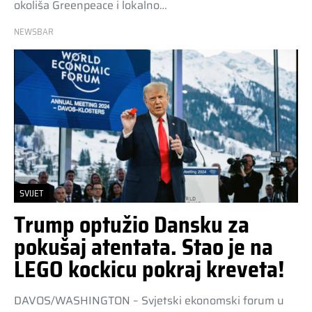
okoliša Greenpeace i lokalno…
NEWSBAR
SVIJET
Trump optužio Dansku za
pokušaj atentata. Stao je na
LEGO kockicu pokraj kreveta!
DAVOS/WASHINGTON – Svjetski ekonomski forum u