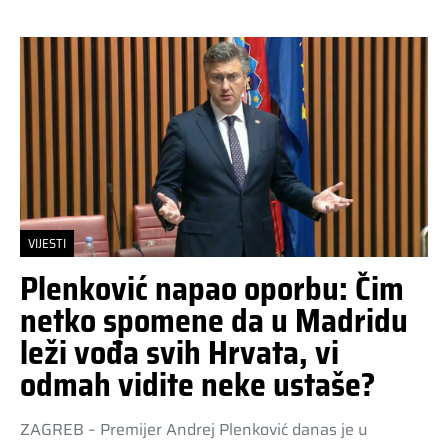
VIJESTI
Plenković napao oporbu: Čim
netko spomene da u Madridu
leži vođa svih Hrvata, vi
odmah vidite neke ustaše?
ZAGREB – Premijer Andrej Plenković danas je u