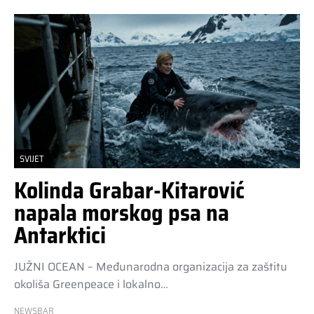
SVIJET
Kolinda Grabar-Kitarović
napala morskog psa na
Antarktici
JUŽNI OCEAN – Međunarodna organizacija za zaštitu
okoliša Greenpeace i lokalno…
NEWSBAR