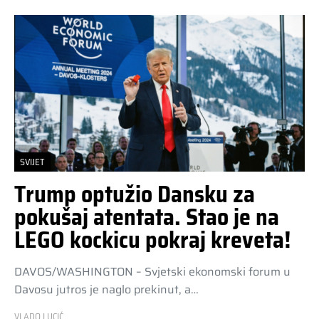
SVIJET
Trump optužio Dansku za
pokušaj atentata. Stao je na
LEGO kockicu pokraj kreveta!
DAVOS/WASHINGTON – Svjetski ekonomski forum u
Davosu jutros je naglo prekinut, a…
VLADO LUCIĆ