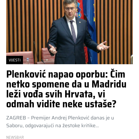
VIJESTI
Plenković napao oporbu: Čim
netko spomene da u Madridu
leži vođa svih Hrvata, vi
odmah vidite neke ustaše?
ZAGREB – Premijer Andrej Plenković danas je u
Saboru, odgovarajući na žestoke kritike…
NEWSBAR