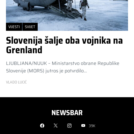
VIJESTI
SVIJET
Slovenija šalje oba vojnika na
Grenland
LJUBLJANA/NUUK – Ministarstvo obrane Republike
Slovenije (MORS) jutros je potvrdilo…
VLADO LUCIĆ
NEWSBAR
39K