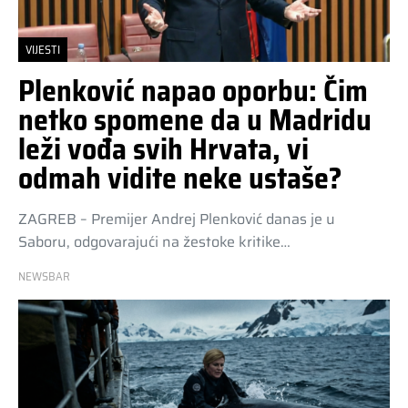
VIJESTI
Plenković napao oporbu: Čim
netko spomene da u Madridu
leži vođa svih Hrvata, vi
odmah vidite neke ustaše?
ZAGREB – Premijer Andrej Plenković danas je u
Saboru, odgovarajući na žestoke kritike…
NEWSBAR