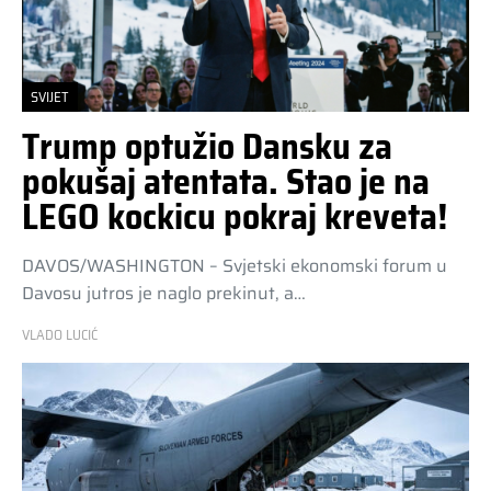
SVIJET
Trump optužio Dansku za
pokušaj atentata. Stao je na
LEGO kockicu pokraj kreveta!
DAVOS/WASHINGTON – Svjetski ekonomski forum u
Davosu jutros je naglo prekinut, a…
VLADO LUCIĆ