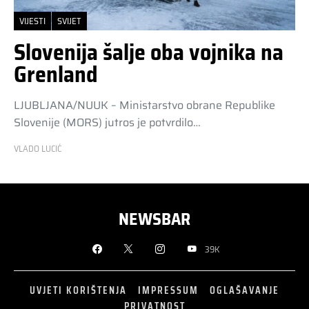
VIJESTI
SVIJET
Slovenija šalje oba vojnika na
Grenland
LJUBLJANA/NUUK – Ministarstvo obrane Republike
Slovenije (MORS) jutros je potvrdilo…
VLADO LUCIĆ
NEWSBAR
39K
UVJETI KORIŠTENJA
IMPRESSUM
OGLAŠAVANJE
PRIVATNOST