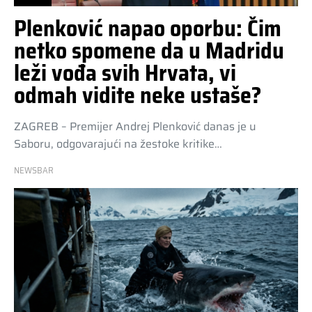
Plenković napao oporbu: Čim
netko spomene da u Madridu
leži vođa svih Hrvata, vi
odmah vidite neke ustaše?
ZAGREB – Premijer Andrej Plenković danas je u
Saboru, odgovarajući na žestoke kritike…
NEWSBAR