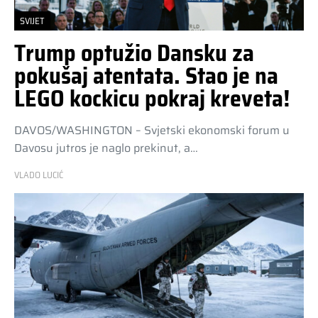
SVIJET
Trump optužio Dansku za
pokušaj atentata. Stao je na
LEGO kockicu pokraj kreveta!
DAVOS/WASHINGTON – Svjetski ekonomski forum u
Davosu jutros je naglo prekinut, a…
VLADO LUCIĆ