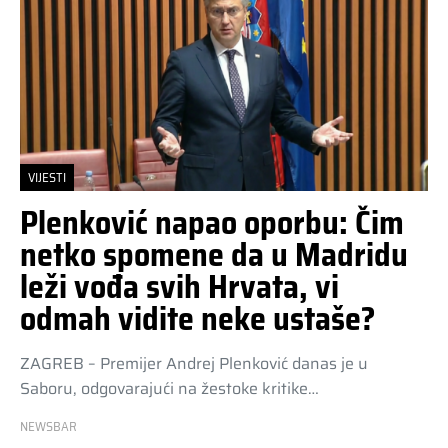
VIJESTI
Plenković napao oporbu: Čim
netko spomene da u Madridu
leži vođa svih Hrvata, vi
odmah vidite neke ustaše?
ZAGREB – Premijer Andrej Plenković danas je u
Saboru, odgovarajući na žestoke kritike…
NEWSBAR