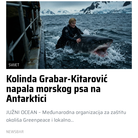
SVIJET
Kolinda Grabar-Kitarović
napala morskog psa na
Antarktici
JUŽNI OCEAN – Međunarodna organizacija za zaštitu
okoliša Greenpeace i lokalno…
NEWSBAR