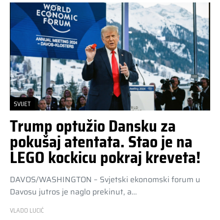
SVIJET
Trump optužio Dansku za
pokušaj atentata. Stao je na
LEGO kockicu pokraj kreveta!
DAVOS/WASHINGTON – Svjetski ekonomski forum u
Davosu jutros je naglo prekinut, a…
VLADO LUCIĆ