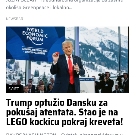
okoliša Greenpeace i lokalno…
NEWSBAR
SVIJET
Trump optužio Dansku za
pokušaj atentata. Stao je na
LEGO kockicu pokraj kreveta!