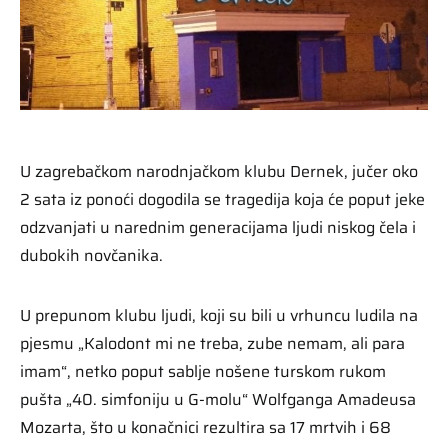
U zagrebačkom narodnjačkom klubu Dernek, jučer oko
2 sata iz ponoći dogodila se tragedija koja će poput jeke
odzvanjati u narednim generacijama ljudi niskog čela i
dubokih novčanika.
U prepunom klubu ljudi, koji su bili u vrhuncu ludila na
pjesmu „Kalodont mi ne treba, zube nemam, ali para
imam“, netko poput sablje nošene turskom rukom
pušta „40. simfoniju u G-molu“ Wolfganga Amadeusa
Mozarta, što u konačnici rezultira sa 17 mrtvih i 68