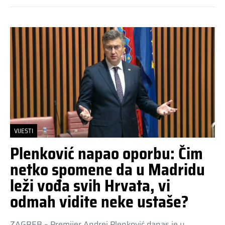
VIJESTI
Plenković napao oporbu: Čim
netko spomene da u Madridu
leži vođa svih Hrvata, vi
odmah vidite neke ustaše?
ZAGREB – Premijer Andrej Plenković danas je u