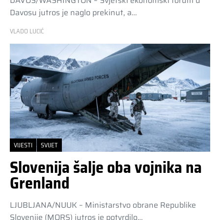
DAVOS/WASHINGTON – Svjetski ekonomski forum u
Davosu jutros je naglo prekinut, a…
VLADO LUCIĆ
VIJESTI
SVIJET
Slovenija šalje oba vojnika na
Grenland
LJUBLJANA/NUUK – Ministarstvo obrane Republike
Slovenije (MORS) jutros je potvrdilo…