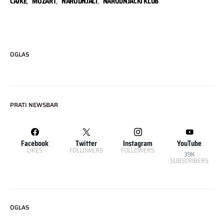
CAJKE
,
MOZART
,
NARODNJACI
,
NARODNJAČKI KLUB
OGLAS
PRATI NEWSBAR
Facebook
Twitter
Instagram
YouTube
LIKES
FOLLOWERS
FOLLOWERS
39K
SUBSCRIBERS
OGLAS