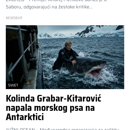
Saboru, odgovarajući na žestoke kritike…
NEWSBAR
SVIJET
Kolinda Grabar-Kitarović
napala morskog psa na
Antarktici
JUŽNI OCEAN – Međunarodna organizacija za zaštitu