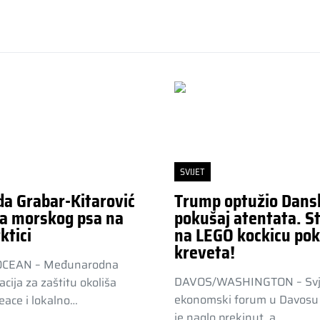
SVIJET
da Grabar-Kitarović
Trump optužio Dans
a morskog psa na
pokušaj atentata. St
ktici
na LEGO kockicu pok
kreveta!
OCEAN – Međunarodna
DAVOS/WASHINGTON – Svj
acija za zaštitu okoliša
ekonomski forum u Davosu 
ace i lokalno…
je naglo prekinut, a…