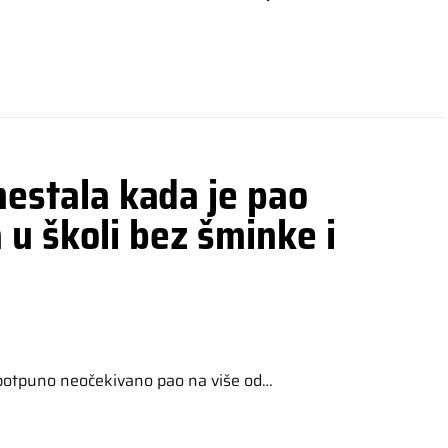
 nestala kada je pao
u školi bez šminke i
 potpuno neočekivano pao na više od…