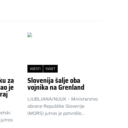
VIJESTI
SVIJET
ku za
Slovenija šalje oba
ao je
vojnika na Grenland
raj
LJUBLJANA/NUUK – Ministarstvo
obrane Republike Slovenije
etski
(MORS) jutros je potvrdilo…
jutros