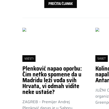
PROČITAJ ČLANAK
VIJESTI
SVIJET
Plenković napao oporbu:
Kolin
Čim netko spomene da u
napal
Madridu leži vođa svih
Antar
Hrvata, vi odmah vidite
JUŽNI 
neke ustaše?
organiz
ZAGREB – Premijer Andrej
Greenpe
Plenković danas je u Saboru,