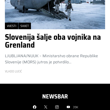
VIJESTI
SVIJET
Slovenija šalje oba vojnika na
Grenland
LJUBLJANA/NUUK – Ministarstvo obrane Republike
Slovenije (MORS) jutros je potvrdilo…
VLADO LUCIĆ
NEWSBAR
39K