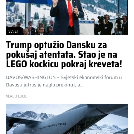
SVIJET
Trump optužio Dansku za
pokušaj atentata. Stao je na
LEGO kockicu pokraj kreveta!
DAVOS/WASHINGTON – Svjetski ekonomski forum u
Davosu jutros je naglo prekinut, a…
VLADO LUCIĆ