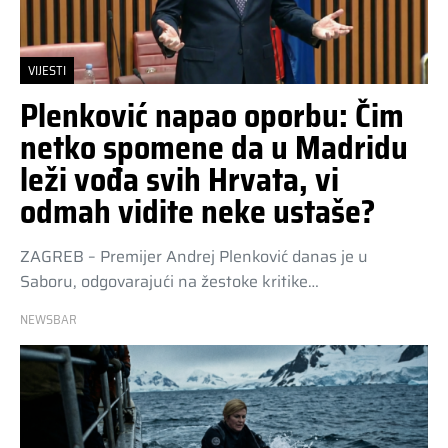
VIJESTI
Plenković napao oporbu: Čim
netko spomene da u Madridu
leži vođa svih Hrvata, vi
odmah vidite neke ustaše?
ZAGREB – Premijer Andrej Plenković danas je u
Saboru, odgovarajući na žestoke kritike…
NEWSBAR