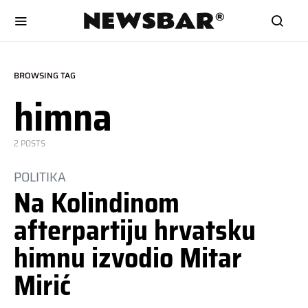
BROWSING TAG
himna
2 POSTS
POLITIKA
Na Kolindinom
afterpartiju hrvatsku
himnu izvodio Mitar
Mirić