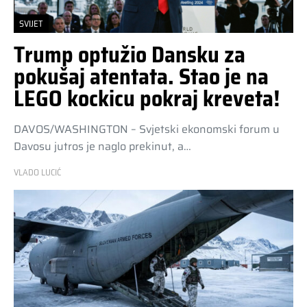
SVIJET
Trump optužio Dansku za
pokušaj atentata. Stao je na
LEGO kockicu pokraj kreveta!
DAVOS/WASHINGTON – Svjetski ekonomski forum u
Davosu jutros je naglo prekinut, a…
VLADO LUCIĆ