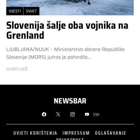
VIJESTI
SVIJET
Slovenija šalje oba vojnika na
Grenland
LJUBLJANA/NUUK – Ministarstvo obrane Republike
Slovenije (MORS) jutros je potvrdilo…
VLADO LUCIĆ
NEWSBAR
39K
UVJETI KORIŠTENJA
IMPRESSUM
OGLAŠAVANJE