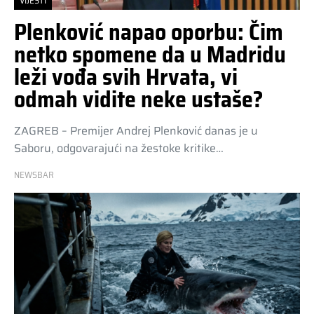
VIJESTI
Plenković napao oporbu: Čim
netko spomene da u Madridu
leži vođa svih Hrvata, vi
odmah vidite neke ustaše?
ZAGREB – Premijer Andrej Plenković danas je u
Saboru, odgovarajući na žestoke kritike…
NEWSBAR