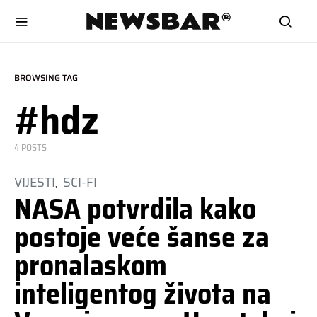
BROWSING TAG
#hdz
4 POSTS
VIJESTI
SCI-FI
NASA potvrdila kako
postoje veće šanse za
pronalaskom
inteligentog života na