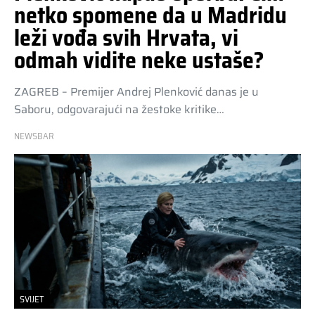
netko spomene da u Madridu
leži vođa svih Hrvata, vi
odmah vidite neke ustaše?
ZAGREB – Premijer Andrej Plenković danas je u
Saboru, odgovarajući na žestoke kritike…
NEWSBAR
SVIJET