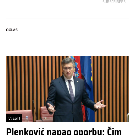
SUBSCRIBERS
OGLAS
VIJESTI
Plenković napao oporbu: Čim