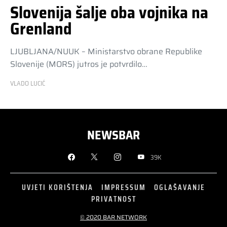
Slovenija šalje oba vojnika na
Grenland
LJUBLJANA/NUUK – Ministarstvo obrane Republike
Slovenije (MORS) jutros je potvrdilo…
VLADO LUCIĆ
NEWSBAR
39K
UVJETI KORIŠTENJA
IMPRESSUM
OGLAŠAVANJE
PRIVATNOST
© 2020 BAR NETWORK