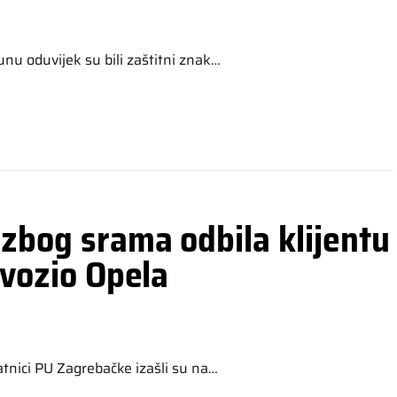
nu oduvijek su bili zaštitni znak…
 zbog srama odbila klijentu
 vozio Opela
latnici PU Zagrebačke izašli su na…