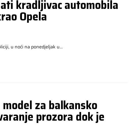
ti kradljivac automobila
krao Opela
liciji, u noći na ponedjeljak u…
 model za balkansko
tvaranje prozora dok je