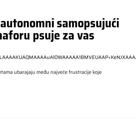
i autonomni samopsujući
maforu psuje za vas
tama ubarajaju među najveće frustracije koje