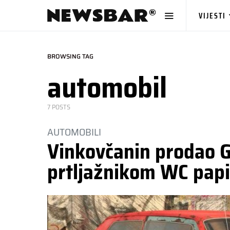
VIJESTI
BROWSING TAG
automobil
7 POSTS
AUTOMOBILI
Vinkovčanin prodao G
prtljažnikom WC papi