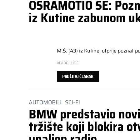
OSRAMOTIO SE: Pozna
iz Kutine zabunom u
M.Š. (43) iz Kutine, otprije poznat po
VLADO LUCIĆ
PROČITAJ ČLANAK
AUTOMOBILI
SCI-FI
BMW predstavio novi
tržište koji blokira o
upaljen radio