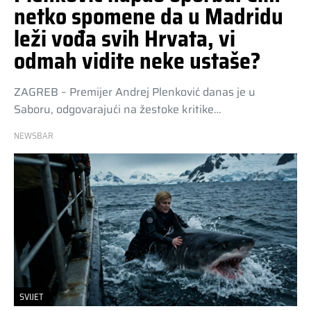
netko spomene da u Madridu
leži vođa svih Hrvata, vi
odmah vidite neke ustaše?
ZAGREB – Premijer Andrej Plenković danas je u
Saboru, odgovarajući na žestoke kritike…
NEWSBAR
SVIJET