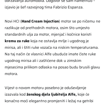
održavanja automobila. Odgovor se sam nametnuo –
izjavio je šef razvojnog tima Fabrizio Espanza.
Novi HCI (
Hand Cream Injection
) motor se po ničemu ne
razlikuje od prethodnih motora, osim što umjesto
standardnih ulja za motor, mjenjač i kočnice koristi
kremu za ruke
koja ne ostavlja mrlje i ugodnog je
mirisa, ali i štiti ruke vozača na niskim temperaturama.
Na taj način će vlasnici Alfe ubuduće imate čiste ruke
ugodnog mirisa ali i zaštićene dok u zimskim
mjesecima prilikom odlaska na posao budu brusili glavu
motora.
Vijest o novom motoru posebno je oduševljenje
izazvala kod
ženskog djela ljubitelja Alfe,
koje će
konačno moći elegantno promjeniti i ležaj na getribi