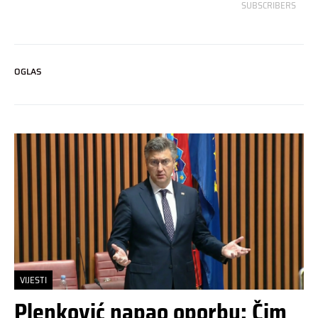
SUBSCRIBERS
OGLAS
VIJESTI
Plenković napao oporbu: Čim