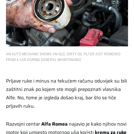
AN AUTO MECHANIC SHOWS AN OLD, DIRTY OIL FILTER JUST REMOVED
FROM A CAR DURING GENERAL MAINTENANCE
Prljave ruke i minus na tekućem računu oduvijek su bili
zaštitni znak po kojem ste mogli prepoznati vlasnika
Alfe. No, tome je izgleda došao kraj, bar što se tiče
prljavih ruku.
Razvojni centar
Alfa Romea
najavio je kako njihov novi
motor koji umjesto motornog ulja koristi
kremu za ruke