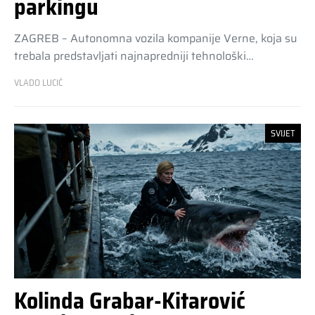
parkingu
ZAGREB – Autonomna vozila kompanije Verne, koja su
trebala predstavljati najnapredniji tehnološki…
VLADO LUCIĆ
SVIJET
Kolinda Grabar-Kitarović