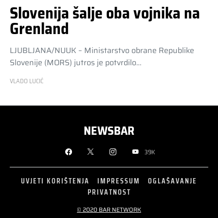
Slovenija šalje oba vojnika na
Grenland
LJUBLJANA/NUUK – Ministarstvo obrane Republike
Slovenije (MORS) jutros je potvrdilo…
VLADO LUCIĆ
NEWSBAR
39K
UVJETI KORIŠTENJA
IMPRESSUM
OGLAŠAVANJE
PRIVATNOST
© 2020 BAR NETWORK