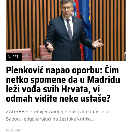
VIJESTI
Plenković napao oporbu: Čim
netko spomene da u Madridu
leži vođa svih Hrvata, vi
odmah vidite neke ustaše?
ZAGREB – Premijer Andrej Plenković danas je u
Saboru, odgovarajući na žestoke kritike…
NEWSBAR