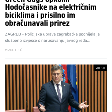
Hodočasnike na električnim
biciklima i prisilno im
obračunavali prirez
ZAGREB – Policijska uprava zagrebačka podnijela je
službeno izvješće o narušavanju javnog reda…
VLADO LUCIĆ
VIJESTI