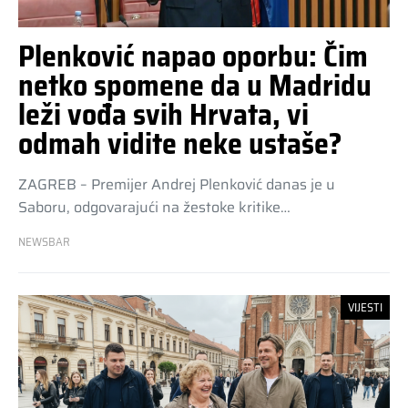
Plenković napao oporbu: Čim
netko spomene da u Madridu
leži vođa svih Hrvata, vi
odmah vidite neke ustaše?
ZAGREB – Premijer Andrej Plenković danas je u
Saboru, odgovarajući na žestoke kritike…
NEWSBAR
VIJESTI