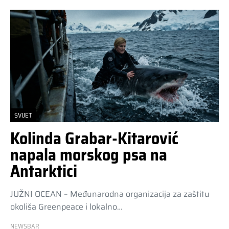
SVIJET
Kolinda Grabar-Kitarović
napala morskog psa na
Antarktici
JUŽNI OCEAN – Međunarodna organizacija za zaštitu
okoliša Greenpeace i lokalno…
NEWSBAR