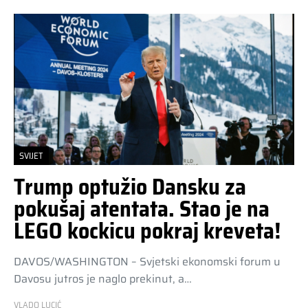
SVIJET
Trump optužio Dansku za
pokušaj atentata. Stao je na
LEGO kockicu pokraj kreveta!
DAVOS/WASHINGTON – Svjetski ekonomski forum u
Davosu jutros je naglo prekinut, a…
VLADO LUCIĆ