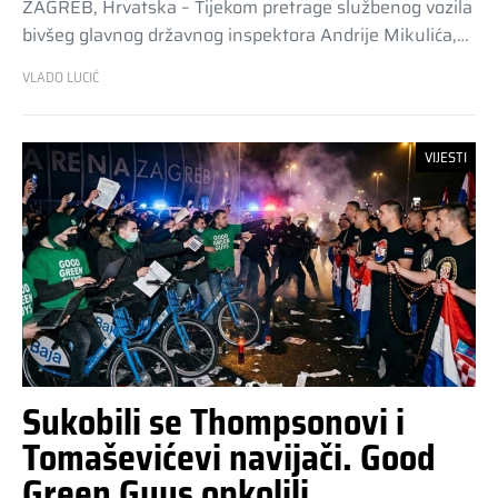
ZAGREB, Hrvatska – Tijekom pretrage službenog vozila
bivšeg glavnog državnog inspektora Andrije Mikulića,…
VLADO LUCIĆ
VIJESTI
Sukobili se Thompsonovi i
Tomaševićevi navijači. Good
Green Guys opkolili