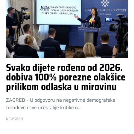
Svako dijete rođeno od 2026.
dobiva 100% porezne olakšice
prilikom odlaska u mirovinu
ZAGREB – U odgovoru na negativne demografske
trendove i sve učestalije kritike o…
NEWSBAR