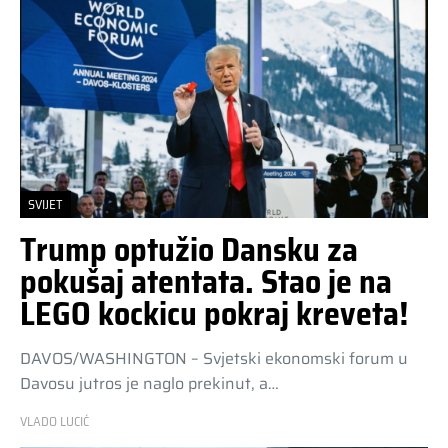
SVIJET
Trump optužio Dansku za
pokušaj atentata. Stao je na
LEGO kockicu pokraj kreveta!
DAVOS/WASHINGTON – Svjetski ekonomski forum u
Davosu jutros je naglo prekinut, a…
VLADO LUCIĆ