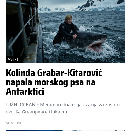
SVIJET
Kolinda Grabar-Kitarović
napala morskog psa na
Antarktici
JUŽNI OCEAN – Međunarodna organizacija za zaštitu
okoliša Greenpeace i lokalno…
NEWSBAR