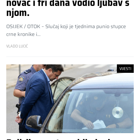
novac i tri dana vodio ljubav s
njom.
OSIJEK / OTOK – Slučaj koji je tjednima punio stupce
crne kronike i…
VLADO LUCIĆ
VIJESTI