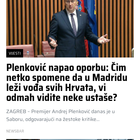
VIJESTI
Plenković napao oporbu: Čim
netko spomene da u Madridu
leži vođa svih Hrvata, vi
odmah vidite neke ustaše?
ZAGREB – Premijer Andrej Plenković danas je u
Saboru, odgovarajući na žestoke kritike…
NEWSBAR