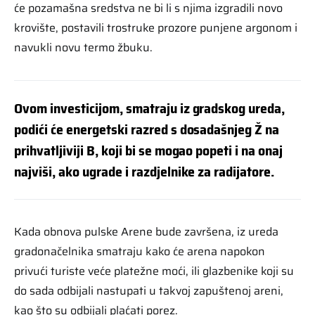
će pozamašna sredstva ne bi li s njima izgradili novo
krovište, postavili trostruke prozore punjene argonom i
navukli novu termo žbuku.
Ovom investicijom, smatraju iz gradskog ureda,
podići će energetski razred s dosadašnjeg Ž na
prihvatljiviji B, koji bi se mogao popeti i na onaj
najviši, ako ugrade i razdjelnike za radijatore.
Kada obnova pulske Arene bude završena, iz ureda
gradonačelnika smatraju kako će arena napokon
privući turiste veće platežne moći, ili glazbenike koji su
do sada odbijali nastupati u takvoj zapuštenoj areni,
kao što su odbijali plaćati porez.