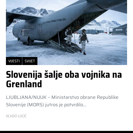
VIJESTI
SVIJET
Slovenija šalje oba vojnika na
Grenland
LJUBLJANA/NUUK – Ministarstvo obrane Republike
Slovenije (MORS) jutros je potvrdilo…
VLADO LUCIĆ