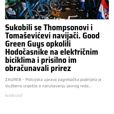
Sukobili se Thompsonovi i
Tomaševićevi navijači. Good
Green Guys opkolili
Hodočasnike na električnim
biciklima i prisilno im
obračunavali prirez
ZAGREB – Policijska uprava zagrebačka podnijela je
službeno izvješće o narušavanju javnog reda…
VLADO LUCIĆ