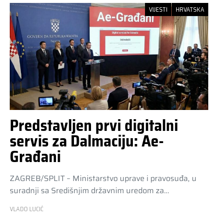
VIJESTI
HRVATSKA
Predstavljen prvi digitalni
servis za Dalmaciju: Ae-
Građani
ZAGREB/SPLIT – Ministarstvo uprave i pravosuđa, u
suradnji sa Središnjim državnim uredom za…
VLADO LUCIĆ