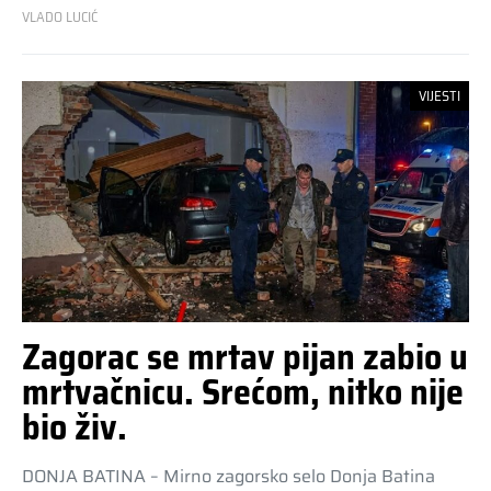
VLADO LUCIĆ
VIJESTI
Zagorac se mrtav pijan zabio u
mrtvačnicu. Srećom, nitko nije
bio živ.
DONJA BATINA – Mirno zagorsko selo Donja Batina