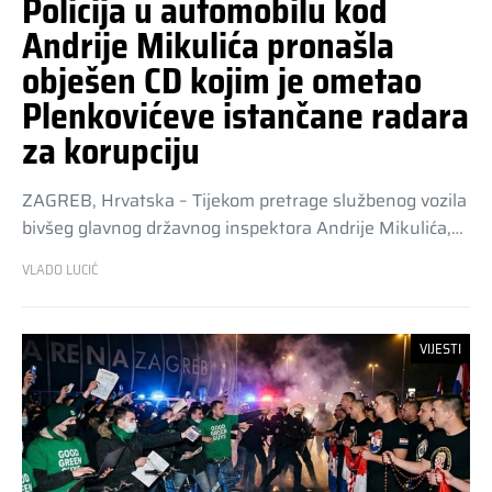
Policija u automobilu kod
Andrije Mikulića pronašla
obješen CD kojim je ometao
Plenkovićeve istančane radara
za korupciju
ZAGREB, Hrvatska – Tijekom pretrage službenog vozila
bivšeg glavnog državnog inspektora Andrije Mikulića,…
VLADO LUCIĆ
VIJESTI