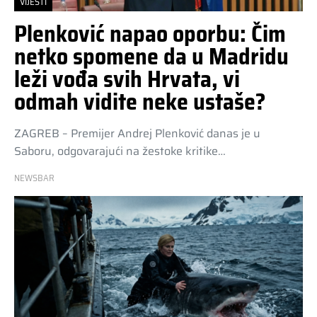
VIJESTI
Plenković napao oporbu: Čim
netko spomene da u Madridu
leži vođa svih Hrvata, vi
odmah vidite neke ustaše?
ZAGREB – Premijer Andrej Plenković danas je u
Saboru, odgovarajući na žestoke kritike…
NEWSBAR