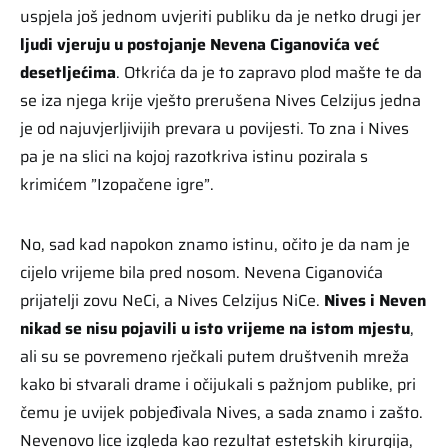
uspjela još jednom uvjeriti publiku da je netko drugi jer
ljudi vjeruju u postojanje Nevena Ciganovića već
desetljećima
. Otkrića da je to zapravo plod mašte te da
se iza njega krije vješto prerušena Nives Celzijus jedna
je od najuvjerljivijih prevara u povijesti. To zna i Nives
pa je na slici na kojoj razotkriva istinu pozirala s
krimićem ”Izopačene igre”.
No, sad kad napokon znamo istinu, očito je da nam je
cijelo vrijeme bila pred nosom. Nevena Ciganovića
prijatelji zovu NeCi, a Nives Celzijus NiCe.
Nives i Neven
nikad se nisu pojavili u isto vrijeme na istom mjestu
,
ali su se povremeno rječkali putem društvenih mreža
kako bi stvarali drame i očijukali s pažnjom publike, pri
čemu je uvijek pobjeđivala Nives, a sada znamo i zašto.
Nevenovo lice izgleda kao rezultat estetskih kirurgija,