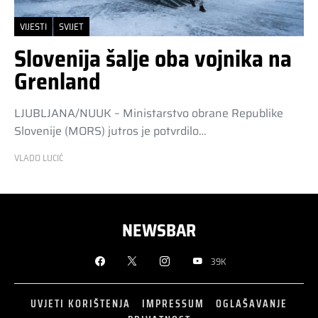
VIJESTI
SVIJET
Slovenija šalje oba vojnika na
Grenland
LJUBLJANA/NUUK – Ministarstvo obrane Republike
Slovenije (MORS) jutros je potvrdilo…
VLADO LUCIĆ
NEWSBAR
39K
UVJETI KORIŠTENJA
IMPRESSUM
OGLAŠAVANJE