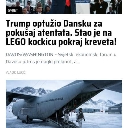
SVIJET
Trump optužio Dansku za
pokušaj atentata. Stao je na
LEGO kockicu pokraj kreveta!
DAVOS/WASHINGTON – Svjetski ekonomski forum u
Davosu jutros je naglo prekinut, a…
VLADO LUCIĆ