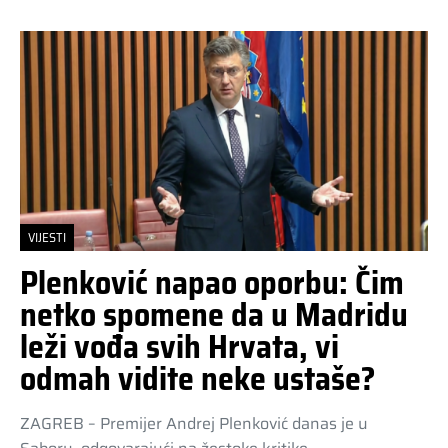
VIJESTI
Plenković napao oporbu: Čim
netko spomene da u Madridu
leži vođa svih Hrvata, vi
odmah vidite neke ustaše?
ZAGREB – Premijer Andrej Plenković danas je u