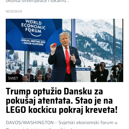
okoliša Greenpeace i lokalno…
NEWSBAR
SVIJET
Trump optužio Dansku za
pokušaj atentata. Stao je na
LEGO kockicu pokraj kreveta!
DAVOS/WASHINGTON – Svjetski ekonomski forum u