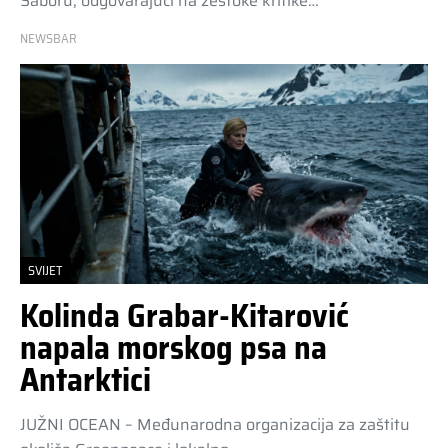
Saboru, odgovarajući na žestoke kritike…
NEWSBAR
SVIJET
Kolinda Grabar-Kitarović
napala morskog psa na
Antarktici
JUŽNI OCEAN – Međunarodna organizacija za zaštitu