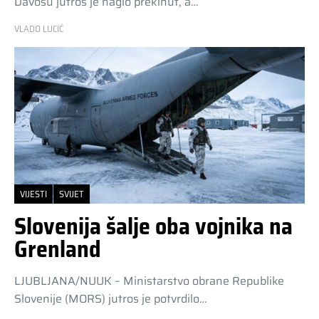
Davosu jutros je naglo prekinut, a…
VLADO LUCIĆ
VIJESTI
SVIJET
Slovenija šalje oba vojnika na
Grenland
LJUBLJANA/NUUK – Ministarstvo obrane Republike
Slovenije (MORS) jutros je potvrdilo…