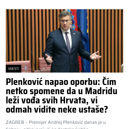
VIJESTI
Plenković napao oporbu: Čim
netko spomene da u Madridu
leži vođa svih Hrvata, vi
odmah vidite neke ustaše?
ZAGREB – Premijer Andrej Plenković danas je u