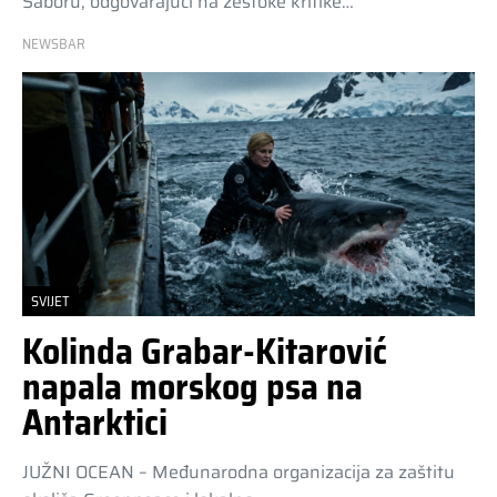
Saboru, odgovarajući na žestoke kritike…
NEWSBAR
SVIJET
Kolinda Grabar-Kitarović
napala morskog psa na
Antarktici
JUŽNI OCEAN – Međunarodna organizacija za zaštitu