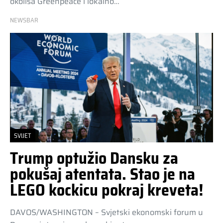
okoliša Greenpeace i lokalno…
NEWSBAR
SVIJET
Trump optužio Dansku za
pokušaj atentata. Stao je na
LEGO kockicu pokraj kreveta!
DAVOS/WASHINGTON – Svjetski ekonomski forum u