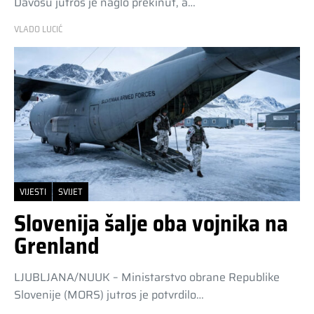
Davosu jutros je naglo prekinut, a…
VLADO LUCIĆ
VIJESTI
SVIJET
Slovenija šalje oba vojnika na
Grenland
LJUBLJANA/NUUK – Ministarstvo obrane Republike
Slovenije (MORS) jutros je potvrdilo…