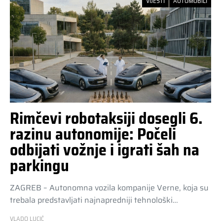
VIJESTI
AUTOMOBILI
Rimčevi robotaksiji dosegli 6.
razinu autonomije: Počeli
odbijati vožnje i igrati šah na
parkingu
ZAGREB – Autonomna vozila kompanije Verne, koja su
trebala predstavljati najnapredniji tehnološki…
VLADO LUCIĆ