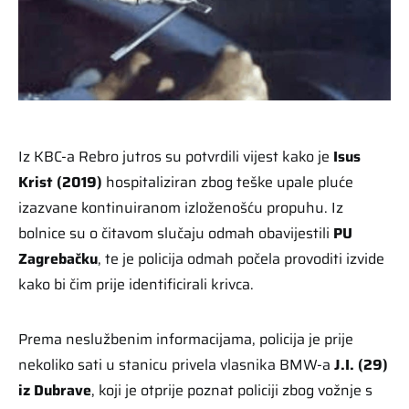
Iz KBC-a Rebro jutros su potvrdili vijest kako je
Isus
Krist (2019)
hospitaliziran zbog teške upale pluće
izazvane kontinuiranom izloženošću propuhu. Iz
bolnice su o čitavom slučaju odmah obavijestili
PU
Zagrebačku
, te je policija odmah počela provoditi izvide
kako bi čim prije identificirali krivca.
Prema neslužbenim informacijama, policija je prije
nekoliko sati u stanicu privela vlasnika BMW-a
J.I. (29)
iz Dubrave
, koji je otprije poznat policiji zbog vožnje s