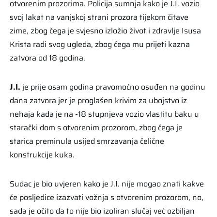
otvorenim prozorima. Policija sumnja kako je J.I. vozio
svoj lakat na vanjskoj strani prozora tijekom čitave
zime, zbog čega je svjesno izložio život i zdravlje Isusa
Krista radi svog ugleda, zbog čega mu prijeti kazna
zatvora od 18 godina.
J.I.
je prije osam godina pravomoćno osuđen na godinu
dana zatvora jer je proglašen krivim za ubojstvo iz
nehaja kada je na -18 stupnjeva vozio vlastitu baku u
starački dom s otvorenim prozorom, zbog čega je
starica preminula usijed smrzavanja čelične
konstrukcije kuka.
Sudac je bio uvjeren kako je J.I. nije mogao znati kakve
će posljedice izazvati vožnja s otvorenim prozorom, no,
sada je očito da to nije bio izoliran slučaj već ozbiljan