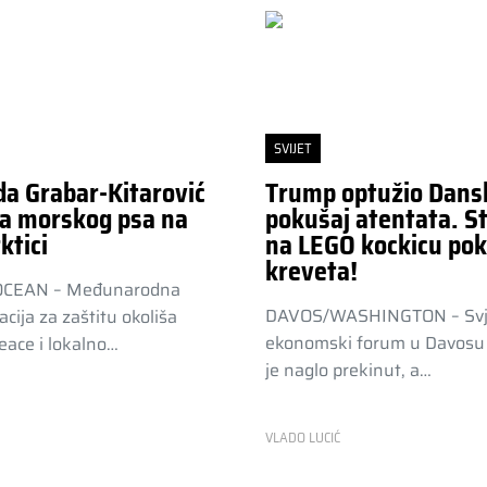
SVIJET
da Grabar-Kitarović
Trump optužio Dans
a morskog psa na
pokušaj atentata. St
ktici
na LEGO kockicu pok
kreveta!
OCEAN – Međunarodna
DAVOS/WASHINGTON – Svj
acija za zaštitu okoliša
ekonomski forum u Davosu 
ace i lokalno…
je naglo prekinut, a…
R
VLADO LUCIĆ