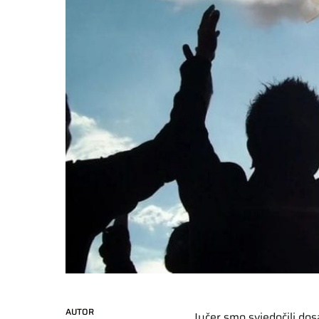
AUTOR
Jučer smo svjedočili d