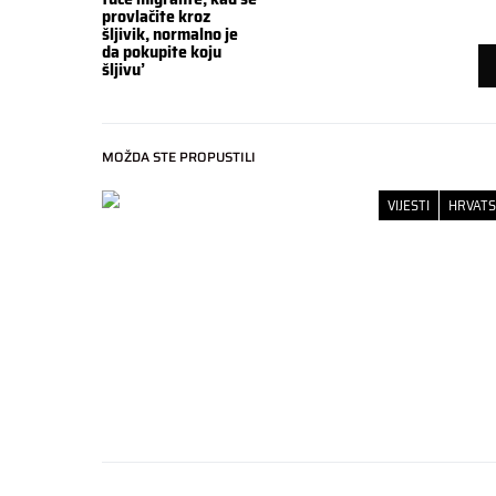
provlačite kroz
šljivik, normalno je
da pokupite koju
šljivu’
MOŽDA STE PROPUSTILI
VIJESTI
HRVAT