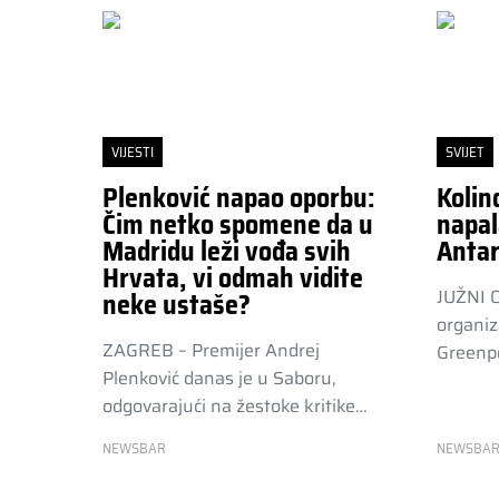
VIJESTI
SVIJET
Plenković napao oporbu:
Kolin
Čim netko spomene da u
napal
Madridu leži vođa svih
Antar
Hrvata, vi odmah vidite
JUŽNI 
neke ustaše?
organiz
ZAGREB – Premijer Andrej
Greenpe
Plenković danas je u Saboru,
odgovarajući na žestoke kritike…
NEWSBAR
NEWSBA