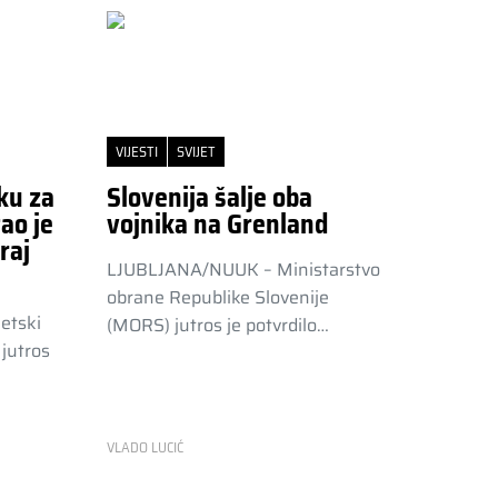
VIJESTI
SVIJET
ku za
Slovenija šalje oba
ao je
vojnika na Grenland
raj
LJUBLJANA/NUUK – Ministarstvo
obrane Republike Slovenije
etski
(MORS) jutros je potvrdilo…
jutros
VLADO LUCIĆ