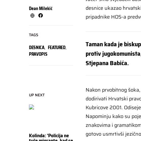
desnice ukazao hrvatski 
Dean Milekić
pripadnike HOS-a predvo
TAGS
Taman kada je biskup
DESNICA
,
FEATURED
,
protiv jugokomunista,
PRAVOPIS
Stjepana Babića.
Nakon prvobitnog šoka, 
UP NEXT
dodirivati Hrvatski prav
Kubricove 2001. Odiseje
Napominju kako su pojedi
znakovima i gramatikom 
gotovo usmrtivši jezičn
Kolinda: ‘Policija ne
tuče migrante, kad se