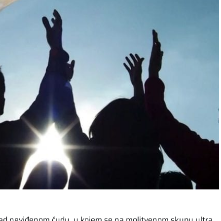
osad neviđenom čudu, u kojem se na molitvenom skupu ultra