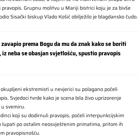
pravopis. Grupnu molitvu u Mariji bistrici koju je za bivše
dio Sisački biskup Vlado Košić obilježilo je blagdansko čudo.
 zavapio prema Bogu da mu da znak kako se boriti
 iz neba se obasjan svjetlošću, spustio pravopis
okupljeni ekstremisti u nevjerici su polagano počeli
opis. Svjedoci tvrde kako je scena bila živo uprizorenje
 u svemiru.
nci koji su dodirnuli pravopis, počeli interpunkcijskim
lupati po ostalim neosvještenim primatima, pritom ih
om pravopisnošću.