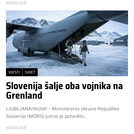
VLADO LUCIĆ
VIJESTI
SVIJET
Slovenija šalje oba vojnika na
Grenland
LJUBLJANA/NUUK – Ministarstvo obrane Republike
Slovenije (MORS) jutros je potvrdilo…
VLADO LUCIĆ