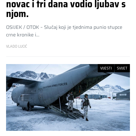
novac i tri dana vodio ljubav s
njom.
OSIJEK / OTOK – Slučaj koji je tjednima punio stupce
crne kronike i…
VLADO LUCIĆ
VIJESTI
SVIJET