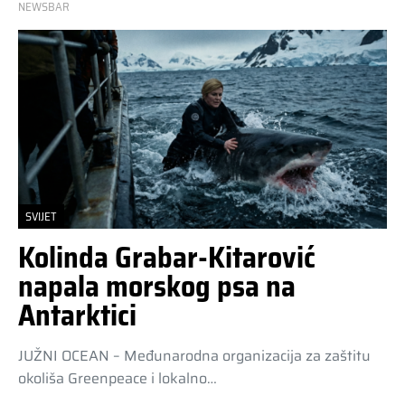
NEWSBAR
SVIJET
Kolinda Grabar-Kitarović
napala morskog psa na
Antarktici
JUŽNI OCEAN – Međunarodna organizacija za zaštitu
okoliša Greenpeace i lokalno…