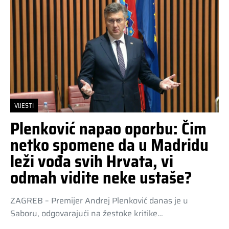
VIJESTI
Plenković napao oporbu: Čim
netko spomene da u Madridu
leži vođa svih Hrvata, vi
odmah vidite neke ustaše?
ZAGREB – Premijer Andrej Plenković danas je u
Saboru, odgovarajući na žestoke kritike…