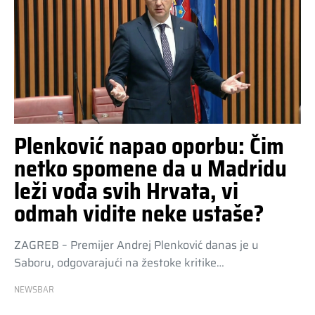
Plenković napao oporbu: Čim
netko spomene da u Madridu
leži vođa svih Hrvata, vi
odmah vidite neke ustaše?
ZAGREB – Premijer Andrej Plenković danas je u
Saboru, odgovarajući na žestoke kritike…
NEWSBAR