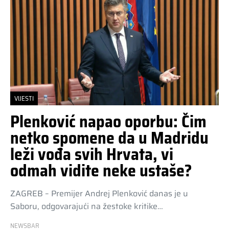
VIJESTI
Plenković napao oporbu: Čim
netko spomene da u Madridu
leži vođa svih Hrvata, vi
odmah vidite neke ustaše?
ZAGREB – Premijer Andrej Plenković danas je u
Saboru, odgovarajući na žestoke kritike…
NEWSBAR