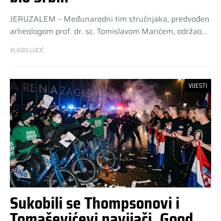
JERUZALEM – Međunarodni tim stručnjaka, predvođen
arheologom prof. dr. sc. Tomislavom Marićem, održao…
VLADO LUCIĆ
VIJESTI
Sukobili se Thompsonovi i
Tomaševićevi navijači. Good