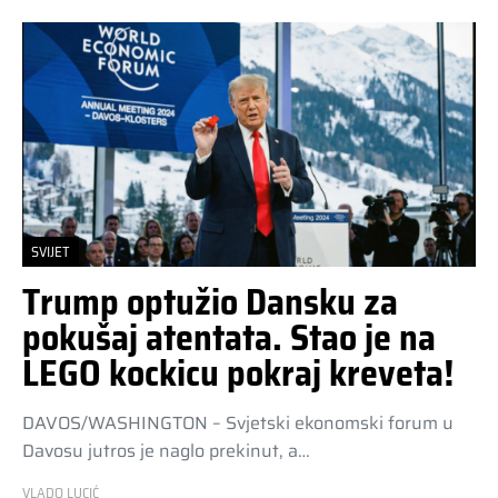
SVIJET
Trump optužio Dansku za
pokušaj atentata. Stao je na
LEGO kockicu pokraj kreveta!
DAVOS/WASHINGTON – Svjetski ekonomski forum u
Davosu jutros je naglo prekinut, a…
VLADO LUCIĆ