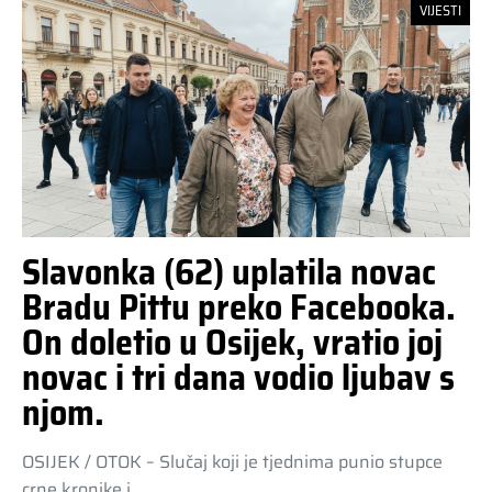
VIJESTI
Slavonka (62) uplatila novac
Bradu Pittu preko Facebooka.
On doletio u Osijek, vratio joj
novac i tri dana vodio ljubav s
njom.
OSIJEK / OTOK – Slučaj koji je tjednima punio stupce
crne kronike i…