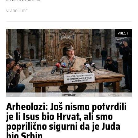
VLADO LUCIĆ
VIJESTI
Arheolozi: Još nismo potvrdili
je li Isus bio Hrvat, ali smo
poprilično sigurni da je Juda
bio Srbin