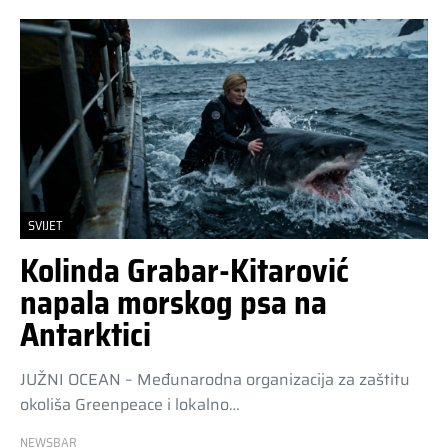
SVIJET
Kolinda Grabar-Kitarović
napala morskog psa na
Antarktici
JUŽNI OCEAN – Međunarodna organizacija za zaštitu
okoliša Greenpeace i lokalno…
NEWSBAR