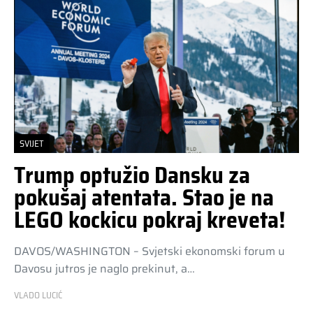
SVIJET
Trump optužio Dansku za
pokušaj atentata. Stao je na
LEGO kockicu pokraj kreveta!
DAVOS/WASHINGTON – Svjetski ekonomski forum u
Davosu jutros je naglo prekinut, a…
VLADO LUCIĆ