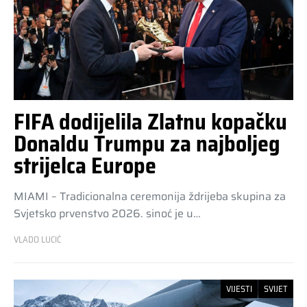
FIFA dodijelila Zlatnu kopačku
Donaldu Trumpu za najboljeg
strijelca Europe
MIAMI – Tradicionalna ceremonija ždrijeba skupina za
Svjetsko prvenstvo 2026. sinoć je u…
VLADO LUCIĆ
VIJESTI
SVIJET