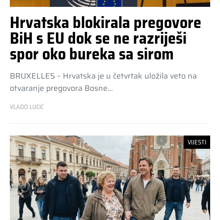
Hrvatska blokirala pregovore
BiH s EU dok se ne razriješi
spor oko bureka sa sirom
BRUXELLES – Hrvatska je u četvrtak uložila veto na
otvaranje pregovora Bosne…
VLADO LUCIĆ
VIJESTI