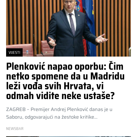
VIJESTI
Plenković napao oporbu: Čim
netko spomene da u Madridu
leži vođa svih Hrvata, vi
odmah vidite neke ustaše?
ZAGREB – Premijer Andrej Plenković danas je u
Saboru, odgovarajući na žestoke kritike…
NEWSBAR