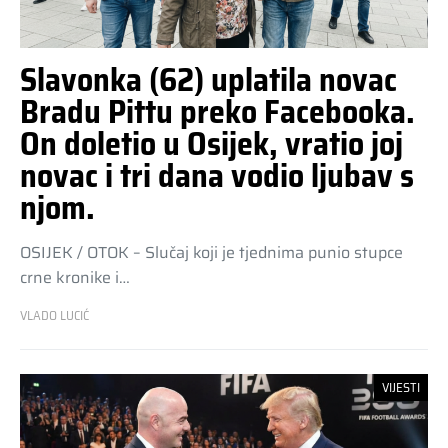
Slavonka (62) uplatila novac
Bradu Pittu preko Facebooka.
On doletio u Osijek, vratio joj
novac i tri dana vodio ljubav s
njom.
OSIJEK / OTOK – Slučaj koji je tjednima punio stupce
crne kronike i…
VLADO LUCIĆ
VIJESTI