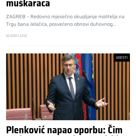
muškaraca
ZAGREB – Redovno mjesečno okupljanje molitelja na
Trgu bana Jelačića, posvećeno obnovi duhovnog…
VLADO LUCIĆ
VIJESTI
Plenković napao oporbu: Čim