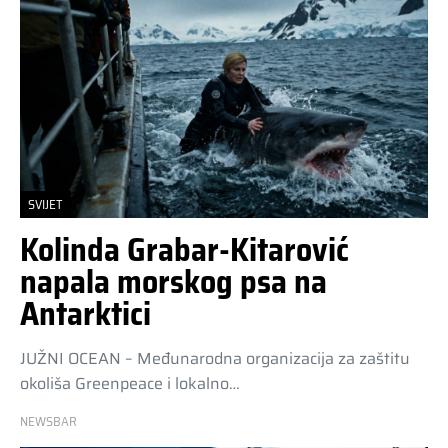
SVIJET
Kolinda Grabar-Kitarović
napala morskog psa na
Antarktici
JUŽNI OCEAN – Međunarodna organizacija za zaštitu
okoliša Greenpeace i lokalno…
NEWSBAR