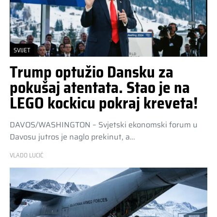
SVIJET
Trump optužio Dansku za
pokušaj atentata. Stao je na
LEGO kockicu pokraj kreveta!
DAVOS/WASHINGTON – Svjetski ekonomski forum u
Davosu jutros je naglo prekinut, a…
VLADO LUCIĆ