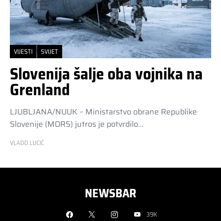
VIJESTI
SVIJET
Slovenija šalje oba vojnika na
Grenland
LJUBLJANA/NUUK – Ministarstvo obrane Republike
Slovenije (MORS) jutros je potvrdilo…
VLADO LUCIĆ
NEWSBAR
39K