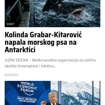
SVIJET
Kolinda Grabar-Kitarović
napala morskog psa na
Antarktici
JUŽNI OCEAN – Međunarodna organizacija za zaštitu
okoliša Greenpeace i lokalno…
NEWSBAR