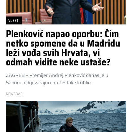
VIJESTI
Plenković napao oporbu: Čim
netko spomene da u Madridu
leži vođa svih Hrvata, vi
odmah vidite neke ustaše?
ZAGREB – Premijer Andrej Plenković danas je u
Saboru, odgovarajući na žestoke kritike…
NEWSBAR