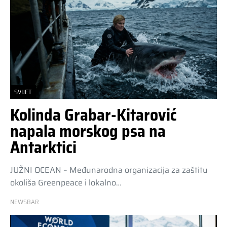
SVIJET
Kolinda Grabar-Kitarović
napala morskog psa na
Antarktici
JUŽNI OCEAN – Međunarodna organizacija za zaštitu
okoliša Greenpeace i lokalno…
NEWSBAR