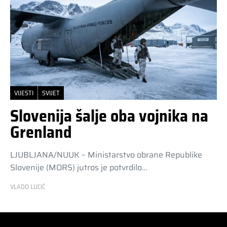
VIJESTI
SVIJET
Slovenija šalje oba vojnika na
Grenland
LJUBLJANA/NUUK – Ministarstvo obrane Republike
Slovenije (MORS) jutros je potvrdilo…
VLADO LUCIĆ