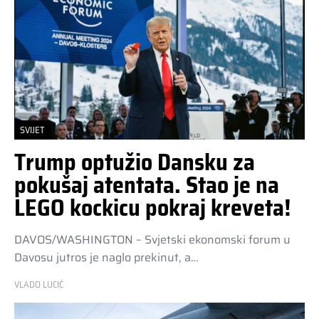
SVIJET
Trump optužio Dansku za
pokušaj atentata. Stao je na
LEGO kockicu pokraj kreveta!
DAVOS/WASHINGTON – Svjetski ekonomski forum u
Davosu jutros je naglo prekinut, a…
VLADO LUCIĆ