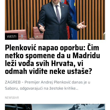
VIJESTI
Plenković napao oporbu: Čim
netko spomene da u Madridu
leži vođa svih Hrvata, vi
odmah vidite neke ustaše?
ZAGREB – Premijer Andrej Plenković danas je u
Saboru, odgovarajući na žestoke kritike…
NEWSBAR