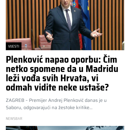
VIJESTI
Plenković napao oporbu: Čim
netko spomene da u Madridu
leži vođa svih Hrvata, vi
odmah vidite neke ustaše?
ZAGREB – Premijer Andrej Plenković danas je u
Saboru, odgovarajući na žestoke kritike…
NEWSBAR