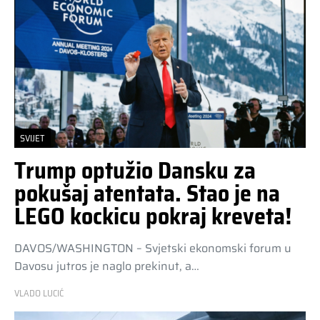
SVIJET
Trump optužio Dansku za
pokušaj atentata. Stao je na
LEGO kockicu pokraj kreveta!
DAVOS/WASHINGTON – Svjetski ekonomski forum u
Davosu jutros je naglo prekinut, a…
VLADO LUCIĆ