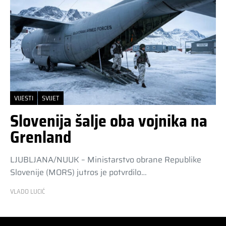
VIJESTI
SVIJET
Slovenija šalje oba vojnika na
Grenland
LJUBLJANA/NUUK – Ministarstvo obrane Republike
Slovenije (MORS) jutros je potvrdilo…
VLADO LUCIĆ