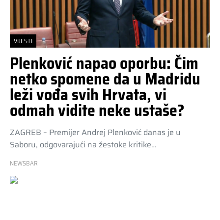
VIJESTI
Plenković napao oporbu: Čim
netko spomene da u Madridu
leži vođa svih Hrvata, vi
odmah vidite neke ustaše?
ZAGREB – Premijer Andrej Plenković danas je u
Saboru, odgovarajući na žestoke kritike…
NEWSBAR