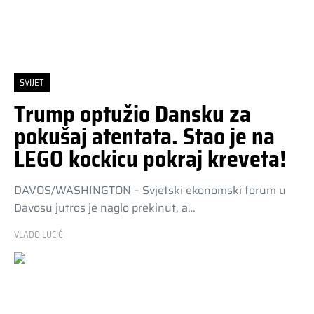
SVIJET
Trump optužio Dansku za
pokušaj atentata. Stao je na
LEGO kockicu pokraj kreveta!
DAVOS/WASHINGTON – Svjetski ekonomski forum u
Davosu jutros je naglo prekinut, a…
VLADO LUCIĆ