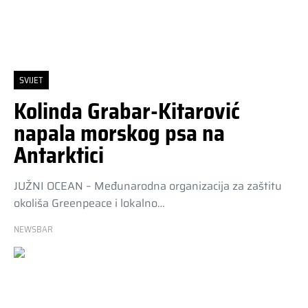
SVIJET
Kolinda Grabar-Kitarović
napala morskog psa na
Antarktici
JUŽNI OCEAN – Međunarodna organizacija za zaštitu
okoliša Greenpeace i lokalno…
NEWSBAR