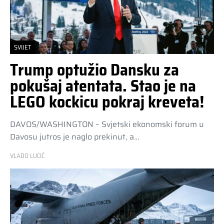
SVIJET
Trump optužio Dansku za
pokušaj atentata. Stao je na
LEGO kockicu pokraj kreveta!
DAVOS/WASHINGTON – Svjetski ekonomski forum u
Davosu jutros je naglo prekinut, a…
VLADO LUCIĆ