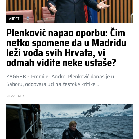
VIJESTI
Plenković napao oporbu: Čim
netko spomene da u Madridu
leži vođa svih Hrvata, vi
odmah vidite neke ustaše?
ZAGREB – Premijer Andrej Plenković danas je u
Saboru, odgovarajući na žestoke kritike…
NEWSBAR