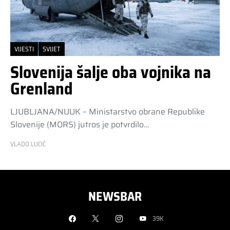
VIJESTI
SVIJET
Slovenija šalje oba vojnika na
Grenland
LJUBLJANA/NUUK – Ministarstvo obrane Republike
Slovenije (MORS) jutros je potvrdilo…
VLADO LUCIĆ
NEWSBAR
39K