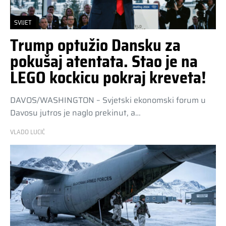
SVIJET
Trump optužio Dansku za
pokušaj atentata. Stao je na
LEGO kockicu pokraj kreveta!
DAVOS/WASHINGTON – Svjetski ekonomski forum u
Davosu jutros je naglo prekinut, a…
VLADO LUCIĆ