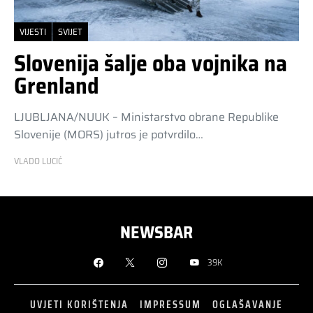
VIJESTI
SVIJET
Slovenija šalje oba vojnika na
Grenland
LJUBLJANA/NUUK – Ministarstvo obrane Republike
Slovenije (MORS) jutros je potvrdilo…
VLADO LUCIĆ
NEWSBAR
39K
UVJETI KORIŠTENJA
IMPRESSUM
OGLAŠAVANJE