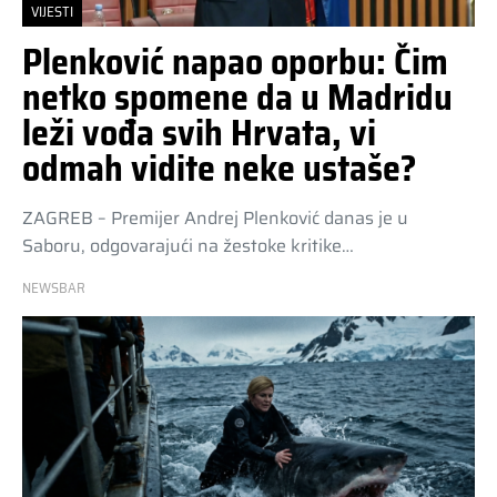
VIJESTI
Plenković napao oporbu: Čim
netko spomene da u Madridu
leži vođa svih Hrvata, vi
odmah vidite neke ustaše?
ZAGREB – Premijer Andrej Plenković danas je u
Saboru, odgovarajući na žestoke kritike…
NEWSBAR