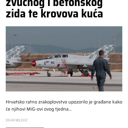
zvučnog i betonskog
zida te krovova kuća
Hrvatsko ratno zrakoplovstvo upozorilo je građane kako
će njihovi MiG-ovi ovog tjedna…
DEAN MILEKIĆ