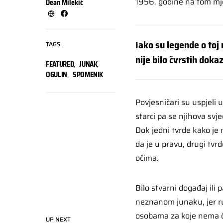
1956. godine na tom mj
Dean Milekić
Iako su legende o toj
TAGS
nije bilo čvrstih doka
FEATURED
,
JUNAK
,
OGULIN
,
SPOMENIK
Povjesničari su uspjeli 
starci pa se njihova s
Dok jedni tvrde kako je
da je u pravu, drugi tvr
očima.
Bilo stvarni događaj ili
neznanom junaku, jer ru
osobama za koje nema č
UP NEXT