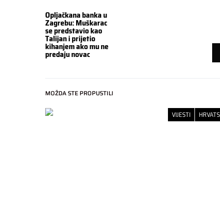
Opljačkana banka u
Zagrebu: Muškarac
se predstavio kao
Talijan i prijetio
kihanjem ako mu ne
predaju novac
MOŽDA STE PROPUSTILI
VIJESTI
HRVAT