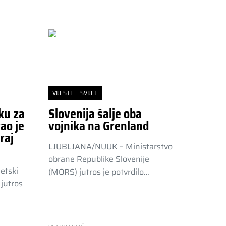
VIJESTI
SVIJET
ku za
Slovenija šalje oba
ao je
vojnika na Grenland
raj
LJUBLJANA/NUUK – Ministarstvo
obrane Republike Slovenije
etski
(MORS) jutros je potvrdilo…
jutros