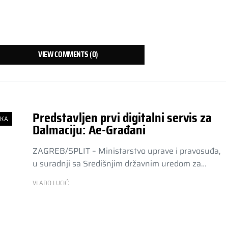
VIEW COMMENTS (0)
Predstavljen prvi digitalni servis za
SKA
Dalmaciju: Ae-Građani
ZAGREB/SPLIT – Ministarstvo uprave i pravosuđa,
u suradnji sa Središnjim državnim uredom za…
VLADO LUCIĆ