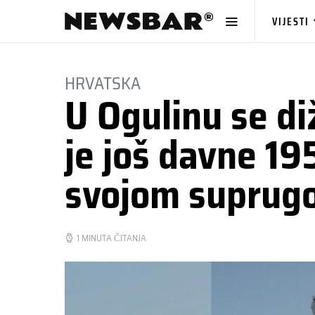
VIJESTI
HRVATSKA
U Ogulinu se d
je još davne 19
svojom suprug
1 MINUTA ČITANJA