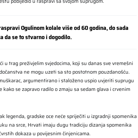
estu pobijedio u raspravi sa svojom suprugom.
 raspravi Ogulinom kolale više od 60 godina, do sada
za da se to stvarno i dogodilo.
ući u trag preživjelim svjedocima, koji su danas sve vremešni
vjedočanstva ne mogu uzeti sa sto postotnom pouzdanošću.
 muškarac, argumentirano i staloženo uspio uvjeriti suprugu
de kako se zapravo radilo o zmaju sa sedam glava i crvenim
 pak legenda, gradske oce neće spriječiti u izgradnji spomenika
ku na srce, Hrvati imaju dugu tradiciju dizanja spomenika
vrstih dokaza u povijesnim činjenicama.