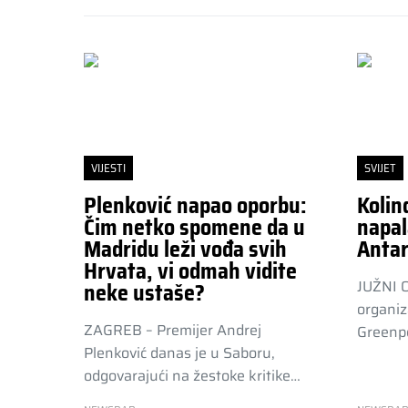
VIJESTI
SVIJET
Plenković napao oporbu:
Kolin
Čim netko spomene da u
napal
Madridu leži vođa svih
Antar
Hrvata, vi odmah vidite
JUŽNI 
neke ustaše?
organiz
ZAGREB – Premijer Andrej
Greenpe
Plenković danas je u Saboru,
odgovarajući na žestoke kritike…