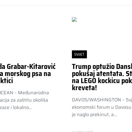
SVIJET
da Grabar-Kitarović
Trump optužio Dans
a morskog psa na
pokušaj atentata. St
ktici
na LEGO kockicu pok
kreveta!
OCEAN – Međunarodna
DAVOS/WASHINGTON – Svj
acija za zaštitu okoliša
ekonomski forum u Davosu 
ace i lokalno…
je naglo prekinut, a…