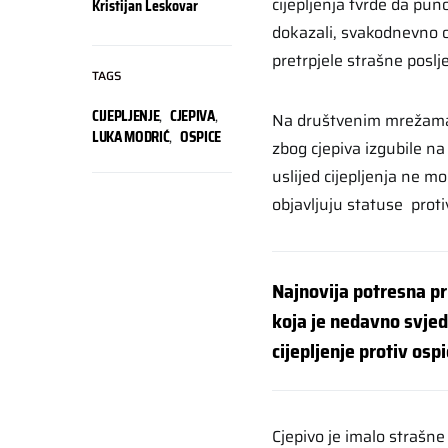
cijepljenja tvrde da pun
Kristijan Leskovar
dokazali, svakodnevno ob
pretrpjele strašne poslje
TAGS
CIJEPLJENJE
,
CJEPIVA
,
Na društvenim mrežama m
LUKA MODRIĆ
,
OSPICE
zbog cjepiva izgubile na
uslijed cijepljenja ne mo
objavljuju statuse proti
Najnovija potresna pri
koja je nedavno svjedo
cijepljenje protiv ospi
Cjepivo je imalo strašne