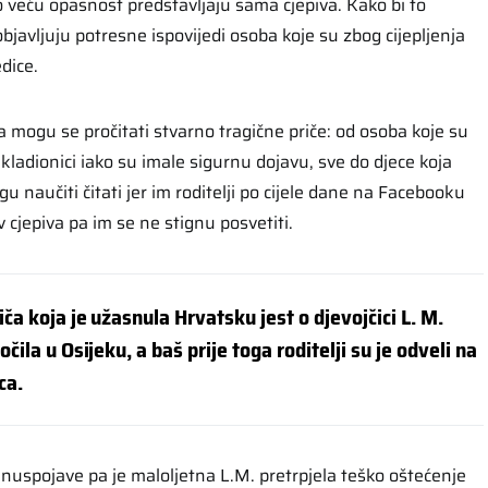
o veću opasnost predstavljaju sama cjepiva. Kako bi to
javljuju potresne ispovijedi osoba koje su zbog cijepljenja
dice.
ogu se pročitati stvarno tragične priče: od osoba koje su
 kladionici iako su imale sigurnu dojavu, sve do djece koja
gu naučiti čitati jer im roditelji po cijele dane na Facebooku
v cjepiva pa im se ne stignu posvetiti.
ča koja je užasnula Hrvatsku jest o djevojčici L. M.
čila u Osijeku, a baš prije toga roditelji su je odveli na
ca.
 nuspojave pa je maloljetna L.M. pretrpjela teško oštećenje