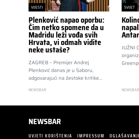
VIJESTI
SVIJET
Plenković napao oporbu:
Kolin
Čim netko spomene da u
napal
Madridu leži vođa svih
Antar
Hrvata, vi odmah vidite
JUŽNI 
neke ustaše?
organiz
ZAGREB – Premijer Andrej
Greenpe
Plenković danas je u Saboru,
odgovarajući na žestoke kritike…
NEWSBAR
NEWSBA
NEWSBAR
UVJETI KORIŠTENJA
IMPRESSUM
OGLAŠAVANJ