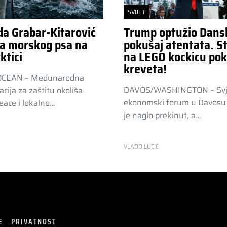
SVIJET
da Grabar-Kitarović
Trump optužio Dans
a morskog psa na
pokušaj atentata. St
ktici
na LEGO kockicu pok
kreveta!
OCEAN – Međunarodna
DAVOS/WASHINGTON – Svj
acija za zaštitu okoliša
ekonomski forum u Davosu 
ace i lokalno…
je naglo prekinut, a…
R
VLADO LUCIĆ
E
PRIVATNOST