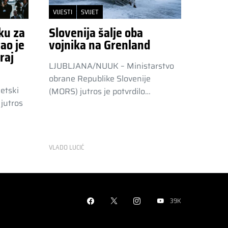
VIJESTI
SVIJET
ku za
Slovenija šalje oba
ao je
vojnika na Grenland
raj
LJUBLJANA/NUUK – Ministarstvo
obrane Republike Slovenije
etski
(MORS) jutros je potvrdilo…
jutros
VLADO LUCIĆ
39K