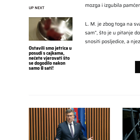
mozga i izgubila pamćen
UP NEXT
L. M. je zbog toga na sv
sam”, što je u pitanje d
snositi posljedice, a njez
Ostavili smo jetrica u
posudi s cajkama,
nećete vjerovati što
se dogodilo nakon
samo 8 sati!