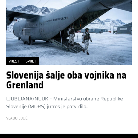
VIJESTI
SVIJET
Slovenija šalje oba vojnika na
Grenland
LJUBLJANA/NUUK – Ministarstvo obrane Republike
Slovenije (MORS) jutros je potvrdilo…
VLADO LUCIĆ