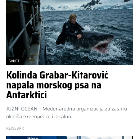
SVIJET
Kolinda Grabar-Kitarović
napala morskog psa na
Antarktici
JUŽNI OCEAN – Međunarodna organizacija za zaštitu
okoliša Greenpeace i lokalno…
NEWSBAR