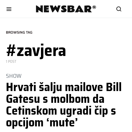
BROWSING TAG
#zavjera
1 POST
SHOW
Hrvati šalju mailove Bill
Gatesu s molbom da
Cetinskom ugradi čip s
opcijom ‘mute’