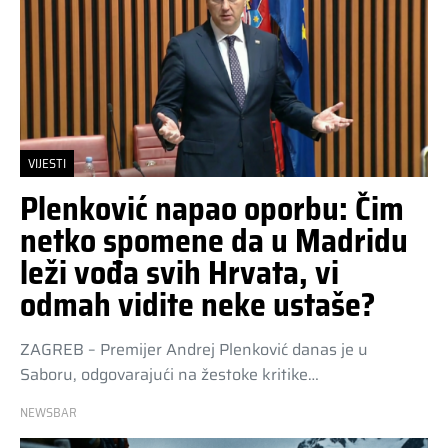
VIJESTI
Plenković napao oporbu: Čim
netko spomene da u Madridu
leži vođa svih Hrvata, vi
odmah vidite neke ustaše?
ZAGREB – Premijer Andrej Plenković danas je u
Saboru, odgovarajući na žestoke kritike…
NEWSBAR