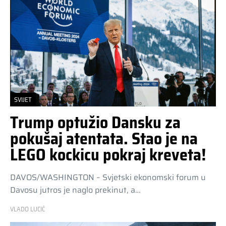
SVIJET
Trump optužio Dansku za
pokušaj atentata. Stao je na
LEGO kockicu pokraj kreveta!
DAVOS/WASHINGTON – Svjetski ekonomski forum u
Davosu jutros je naglo prekinut, a…
VLADO LUCIĆ