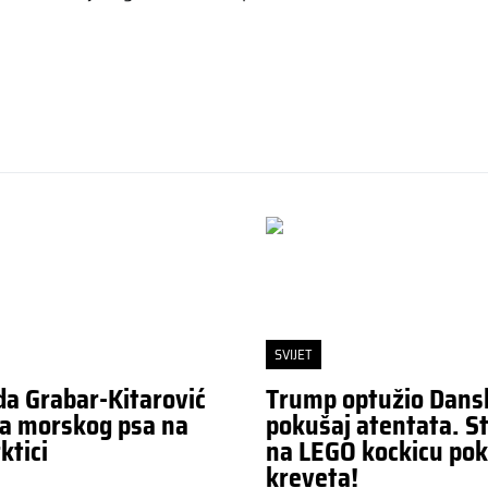
SVIJET
da Grabar-Kitarović
Trump optužio Dans
a morskog psa na
pokušaj atentata. St
ktici
na LEGO kockicu pok
kreveta!