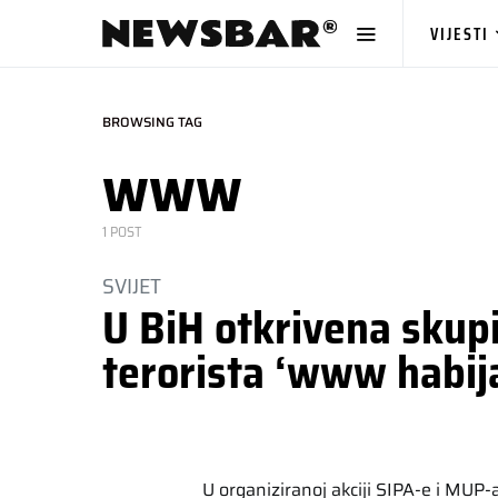
VIJESTI
BROWSING TAG
www
1 POST
SVIJET
U BiH otkrivena skup
terorista ‘www habij
U organiziranoj akciji SIPA-e i MUP-