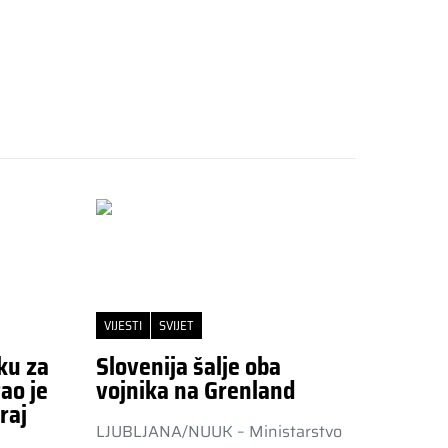
VIJESTI
SVIJET
ku za
Slovenija šalje oba
ao je
vojnika na Grenland
raj
LJUBLJANA/NUUK – Ministarstvo