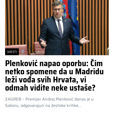
VIJESTI
Plenković napao oporbu: Čim
netko spomene da u Madridu
leži vođa svih Hrvata, vi
odmah vidite neke ustaše?
ZAGREB – Premijer Andrej Plenković danas je u
Saboru, odgovarajući na žestoke kritike…