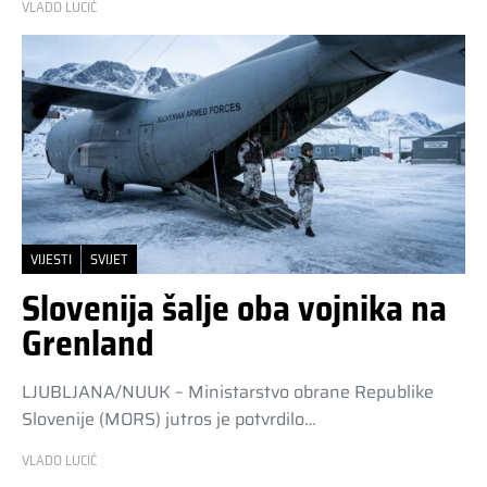
VLADO LUCIĆ
VIJESTI
SVIJET
Slovenija šalje oba vojnika na
Grenland
LJUBLJANA/NUUK – Ministarstvo obrane Republike
Slovenije (MORS) jutros je potvrdilo…
VLADO LUCIĆ