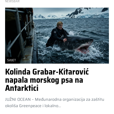
NEWSBAR
SVIJET
Kolinda Grabar-Kitarović
napala morskog psa na
Antarktici
JUŽNI OCEAN – Međunarodna organizacija za zaštitu
okoliša Greenpeace i lokalno…