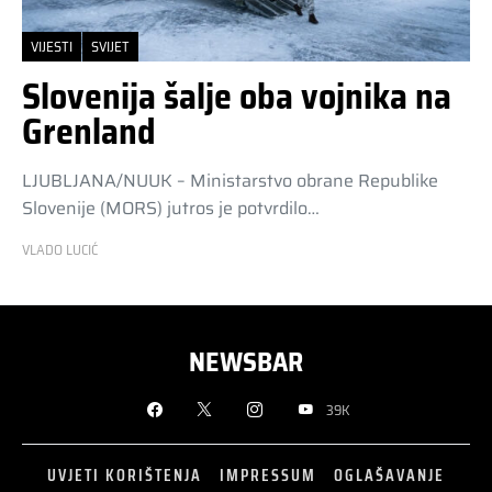
VIJESTI
SVIJET
Slovenija šalje oba vojnika na
Grenland
LJUBLJANA/NUUK – Ministarstvo obrane Republike
Slovenije (MORS) jutros je potvrdilo…
VLADO LUCIĆ
NEWSBAR
39K
UVJETI KORIŠTENJA
IMPRESSUM
OGLAŠAVANJE