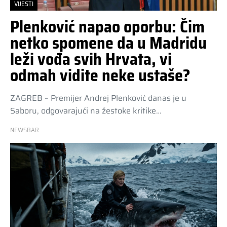
VIJESTI
Plenković napao oporbu: Čim
netko spomene da u Madridu
leži vođa svih Hrvata, vi
odmah vidite neke ustaše?
ZAGREB – Premijer Andrej Plenković danas je u
Saboru, odgovarajući na žestoke kritike…
NEWSBAR