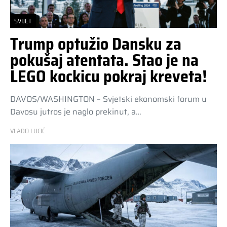
SVIJET
Trump optužio Dansku za
pokušaj atentata. Stao je na
LEGO kockicu pokraj kreveta!
DAVOS/WASHINGTON – Svjetski ekonomski forum u
Davosu jutros je naglo prekinut, a…
VLADO LUCIĆ