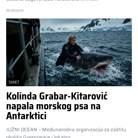
NEWSBAR
SVIJET
Kolinda Grabar-Kitarović
napala morskog psa na
Antarktici
JUŽNI OCEAN – Međunarodna organizacija za zaštitu
okoliša Greenpeace i lokalno…