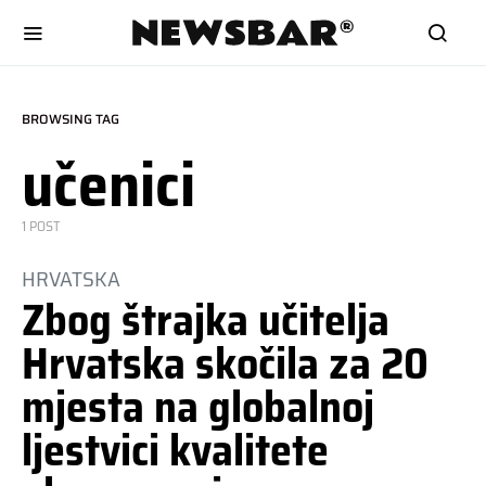
BROWSING TAG
učenici
1 POST
HRVATSKA
Zbog štrajka učitelja
Hrvatska skočila za 20
mjesta na globalnoj
ljestvici kvalitete