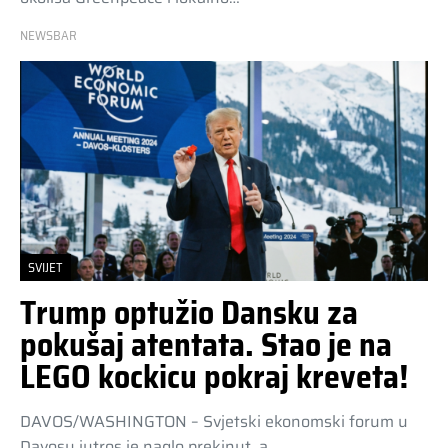
NEWSBAR
SVIJET
Trump optužio Dansku za
pokušaj atentata. Stao je na
LEGO kockicu pokraj kreveta!
DAVOS/WASHINGTON – Svjetski ekonomski forum u
Davosu jutros je naglo prekinut, a…