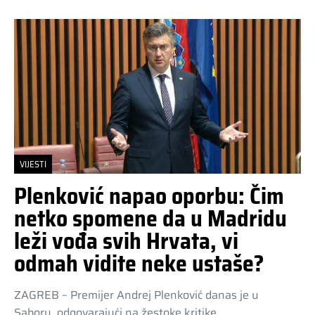
VIJESTI
Plenković napao oporbu: Čim
netko spomene da u Madridu
leži vođa svih Hrvata, vi
odmah vidite neke ustaše?
ZAGREB – Premijer Andrej Plenković danas je u
Saboru, odgovarajući na žestoke kritike…